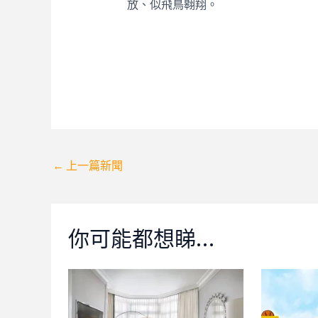
放、似飛鳥翱翔。
Post
←
上一篇新聞
navigation
你可能都想睇…