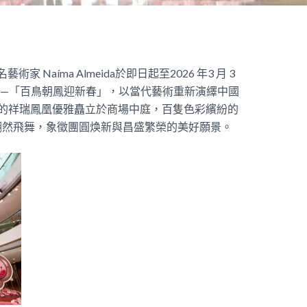
家 Naíma Almeida於即日起至2026 年3 月 3
——「百鳥朝鳳迎新春」，以當代藝術重新演繹中國
的祥瑞鳳凰優雅矗立於商場中庭，百隻色彩繽紛的
翩然飛舞，象徵團圓焕新與昌盛繁榮的美好願景。