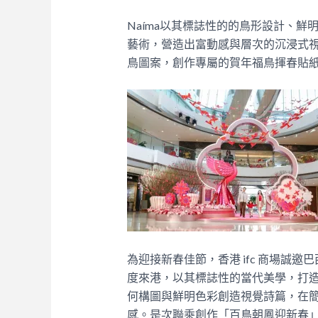
Naíma以其標誌性的的鳥形設計、
藝術，營造出富動感與層次的沉浸式視覺
鳥圖案，創作專屬的賀年福鳥揮春貼
為迎接新春佳節，香港 ifc 商場誠邀巴西
度來港，以其標誌性的當代美學，打造
何構圖與鮮明色彩創造視覺詩篇，在
感。是次聯乘創作「百鳥朝鳳迎新春