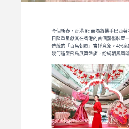
今個新春，香港 ifc 商場將攜手巴西著名藝術
日隆重呈獻其在香港的首個藝術裝置
傳統的「百鳥朝鳳」吉祥意象。4米高
幾何造型飛鳥展翼盤旋，紛紛朝鳳凰