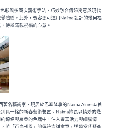
鮮明色彩與多層次藝術手法，巧妙融合傳統寓意與現代
體驗。此外，賓客更可運用Naíma 設計的幾何福
紙，傳遞滿載祝福的心意。
著名藝術家、現居於巴塞隆拿的Naíma Almeida首
別具一格的新春藝術裝置。Naíma擅長以精妙的幾
簡約線條與層疊的色塊中，注入豐富活力與細膩情
」，將「百鳥朝鳳」的傳統吉祥寓意，透過當代藝術