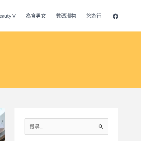
eauty V
為食男女
數碼潮物
悠遊行
搜
尋