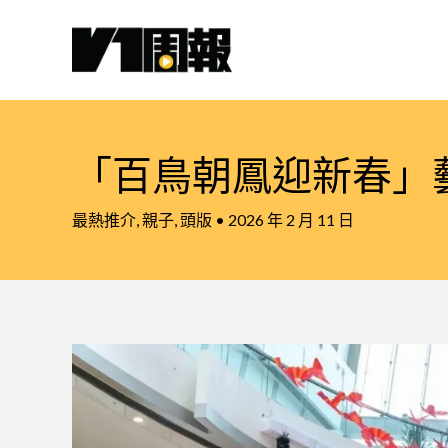
跳
至
主
要
內
容
「百鳥朝鳳迎新春」
最熱推介
,
親子
,
頭版
•
2026 年 2 月 11 日