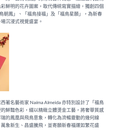
色彩鮮明的花卉圖案，取代傳統寫實描繪，獨創四個
百鳥朝鳳」、「福鳥接福」及「福鳥星願」，為新春
一場沉浸式視覺盛宴。
藝術家 Naíma Almeida 亦特別設計了「福鳥
慶的鮮豔色彩，綴以精緻立體燙金工藝，將奢華質感
祥瑞的鳳凰與飛鳥意象，轉化為流暢靈動的幾何線
、萬象新生、昌盛騰飛，並寄願新春福運如繁花盛