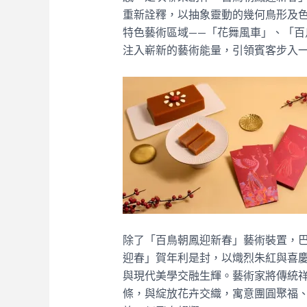
重新詮釋，以抽象靈動的幾何鳥形及
特色藝術區域——「花舞風車」、「
注入嶄新的藝術能量，引領賓客步入
除了「百鳥朝鳳迎新春」藝術裝置，巴西著名
迎春」賀年利是封，以熾烈朱紅與喜
與現代美學交融生輝。藝術家將傳統
條，與綻放花卉交織，寓意團圓聚福