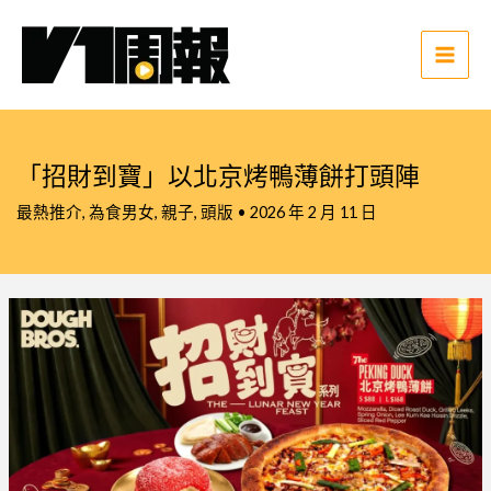
跳
至
主
Main
要
Men
內
容
「招財到寶」以北京烤鴨薄餅打頭陣
最熱推介
,
為食男女
,
親子
,
頭版
•
2026 年 2 月 11 日