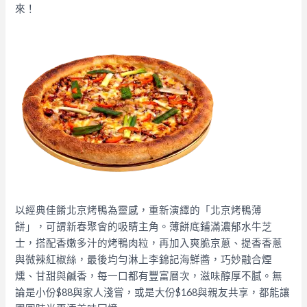
來！​
以經典佳餚北京烤鴨為靈感，重新演繹的「北京烤鴨薄
餅」，可謂新春聚會的吸睛主角。薄餅底鋪滿濃郁水牛芝
士，搭配香嫩多汁的烤鴨肉粒，再加入爽脆京蔥、提香香蔥
與微辣紅椒絲，最後均勻淋上李錦記海鮮醬，巧妙融合煙
燻、甘甜與鹹香，每一口都有豐富層次，滋味醇厚不膩。無
論是小份$​88與家人淺嘗，或是大份$168與親友共享，都能讓