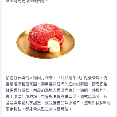
團圓時光更添美味回憶。​
恰逢新春與情人節同月到來，「紅絲絨冬甩」應景登場，為
喜慶增添甜蜜氛圍。選用喜氣紅潤的紅絲絨麵團，即點即製
確保香熱鬆軟，內層飽滿填入香滑忌廉芝士糖霜，外層均勻
裹上濃厚紅絲絨粉，視覺與味覺雙重享受，儀式感滿分。無
論是與摯愛共享甜蜜，或是獨自品味小確幸，這款單價$38 的
限定甜點，都能帶來難忘的味蕾體驗。​