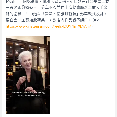
Musk，一向以高貴、優雅形象見稱。近日她在社交平臺上載
一段逾兩分鐘短片，分享不久前在上海趁農曆新年前入手金
飾的體驗。片中她以「驚豔、優雅且新穎」形容款式設計，
更直言「工藝如此精美」，對店內作品讚不絕口。 (IG:
https://www.instagram.com/reels/DUYNn_XkYAm/
)