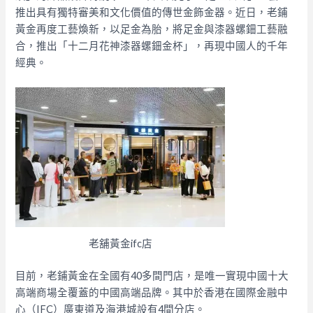
推出具有獨特審美和文化價值的傳世金飾金器。近日，老鋪
黃金再度工藝煥新，以足金為胎，將足金與漆器螺鈿工藝融
合，推出「十二月花神漆器螺鈿金杯」，再現中國人的千年
經典。
老舖黃金ifc店
目前，老鋪黃金在全國有40多間門店，是唯一實現中國十大
高端商場全覆蓋的中國高端品牌。其中於香港在國際金融中
心（IFC）廣東道及海港城設有4間分店。