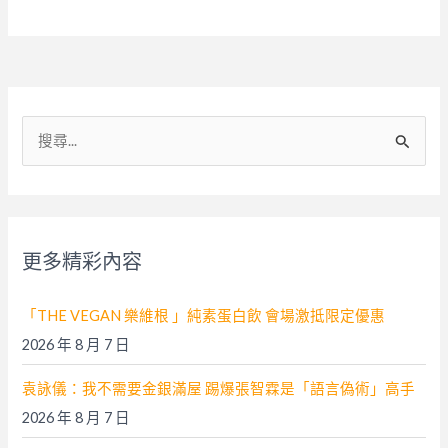
搜
尋
關
鍵
字
更多精彩內容
:
「THE VEGAN 樂維根 」純素蛋白飲 會場激抵限定優惠
2026 年 8 月 7 日
袁詠儀：我不需要金銀滿屋 踢爆張智霖是「語言偽術」高手
2026 年 8 月 7 日