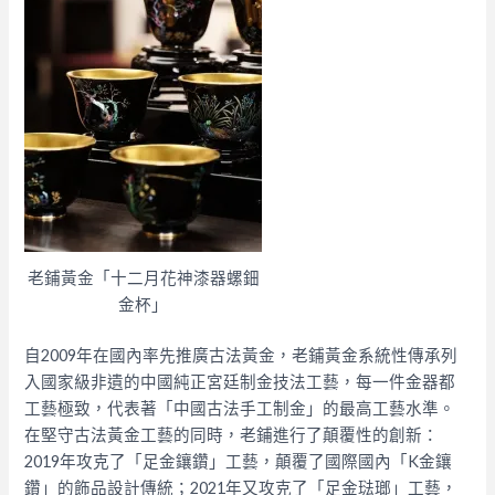
老鋪黃金「十二月花神漆器螺鈿
金杯」
自2009年在國內率先推廣古法黃金，老鋪黃金系統性傳承列
入國家級非遺的中國純正宮廷制金技法工藝，每一件金器都
工藝極致，代表著「中國古法手工制金」的最高工藝水準。
在堅守古法黃金工藝的同時，老鋪進行了顛覆性的創新：
2019年攻克了「足金鑲鑽」工藝，顛覆了國際國內「K金鑲
鑽」的飾品設計傳統；2021年又攻克了「足金琺瑯」工藝，