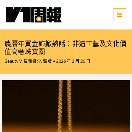
跳
至
主
Main
要
Men
內
容
農曆年買金飾掀熱話：非遺工藝及文化價
值高奢珠寶圈
Beauty V
,
最熱推介
,
頭版
•
2026 年 2 月 20 日