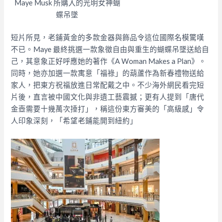
Maye Musk 所購入的光明女神蝴
蝶吊墜
短片所見，老鋪黃金的多款金器與飾品令這位國際名模驚嘆
不已。Maye 最終挑選一款象徵自由與重生的蝴蝶吊墜送給自
己，其意象正好呼應她的著作《A Woman Makes a Plan》。
同時，她亦加選一款寓意「福祿」的葫蘆作為新春禮物送給
家人，把東方祝福放進日常配戴之中。不少海外網民看完短
片後，直言被中國文化與非遺工藝震撼；更有人提到「唐代
金壺需要十幾萬次捶打」，稱這份東方審美的「高級感」令
人印象深刻，「希望老鋪能開到紐約」