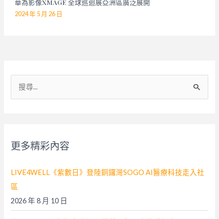
華為影像XMAGE 全球巡迴展亞洲區廣泛展開
2024 年 5 月 26 日
搜
尋
關
鍵
字
更多精彩內容
:
LIVE4WELL《紫數日》登陸銅鑼灣SOGO AI醫療科技走入社
區
2026 年 8 月 10 日