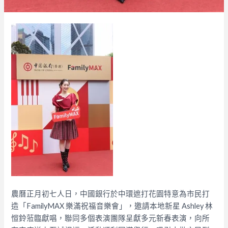
農曆正月初七人日，中國銀行於中環遮打花園特意為市民打
造「FamilyMAX 樂滿祝福音樂會」，邀請本地新星 Ashley 林
愷鈴蒞臨獻唱，聯同多個表演團隊呈獻多元新春表演，向所