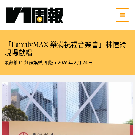
跳
至
主
Main
要
Men
內
容
「FamilyMAX 樂滿祝福音樂會」林愷鈴
現場獻唱
最熱推介
,
紅館娛樂
,
頭版
•
2026 年 2 月 24 日