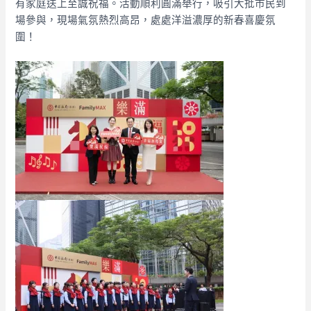
有家庭送上至誠祝福。活動順利圓滿舉行，吸引大批市民到
場參與，現場氣氛熱烈高昂，處處洋溢濃厚的新春喜慶氛
圍！​