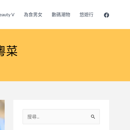
eauty V
為食男女
數碼潮物
悠遊行
菜 ​
搜
尋