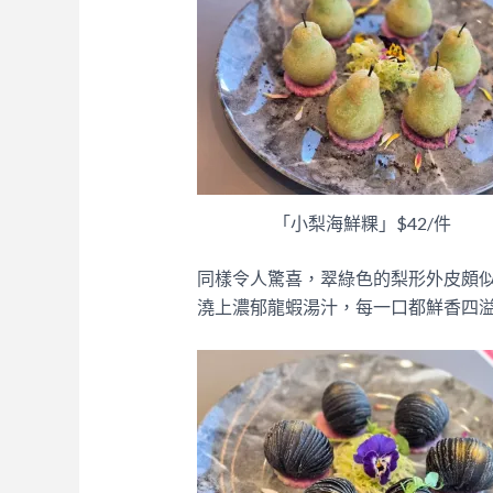
「小梨海鮮粿」$​42/件
同樣令人驚喜，翠綠色的梨形外皮頗
澆上濃郁龍蝦湯汁，每一口都鮮香四