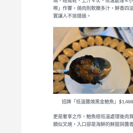
鴿，經風乾、上汁 4 次、低溫處理 
嚓」作響，鴿肉則軟嫩多汁，鮮香四溢，
實讓人不捨錯過。​
招牌「低溫醬燒黑金鮑魚」$1,48
更是奢享之作，鮑魚經低溫處理後肉質
頗似叉燒，入口卻是海鮮的鮮甜與醬香