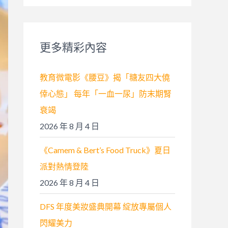
關
鍵
字
更多精彩內容
:
教育微電影《腰豆》揭「糖友四大僥
倖心態」 每年「一血一尿」防末期腎
衰竭
2026 年 8 月 4 日
《Camem & Bert’s Food Truck》夏日
派對熱情登陸
2026 年 8 月 4 日
DFS 年度美妝盛典開幕 綻放專屬個人
閃耀美力