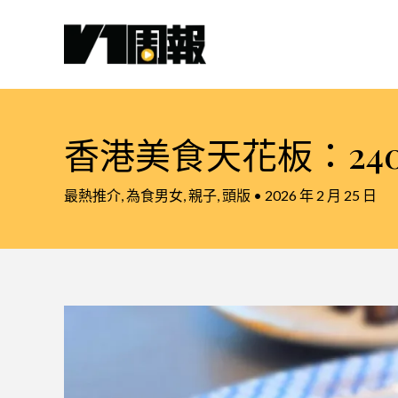
跳
至
主
要
內
容
香港美食天花板：240
最熱推介
,
為食男女
,
親子
,
頭版
•
2026 年 2 月 25 日