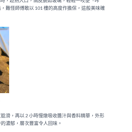
4 小時，趁熱入口，鴿皮脆如玻璃，輕輕一咬便「咔
難怪師傅敢以 101 樓的高度作擔保，這般美味確
8
腍滑，再以 2 小時慢燉吸收醬汁與香料精華，外形
的濃郁，層次豐富令人回味。​