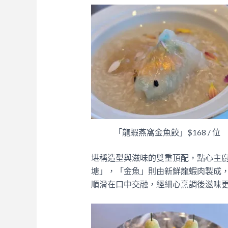
「龍蝦燕窩金魚餃」$168 / 位
堪稱造型與滋味的雙重頂配，點心主
塘」，「金魚」則由新鮮龍蝦肉製成
順滑在口中交融，經細心烹調後滋味更