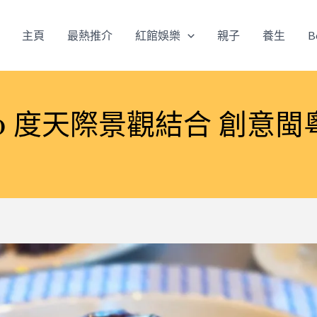
主頁
最熱推介
紅館娛樂
親子
養生
B
 度天際景觀結合 創意閩粵