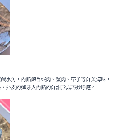
似鹹水角，內餡飽含蝦肉、蟹肉、帶子等鮮美海味，
溢，外皮的彈牙與內餡的鮮甜形成巧妙呼應。