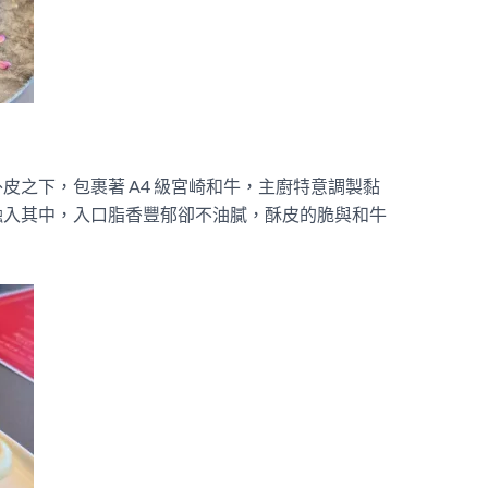
皮之下，包裹著 A4 級宮崎和牛，主廚特意調製黏
融入其中，入口脂香豐郁卻不油膩，酥皮的脆與和牛