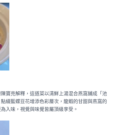
廚陳寶亮解釋，這道菜以清鮮上湯混合燕窩鋪成「池
，點綴藍蝶豆花增添色彩層次，龍蝦的甘甜與燕窩的
為入味，視覺與味覺皆屬頂級享受。​