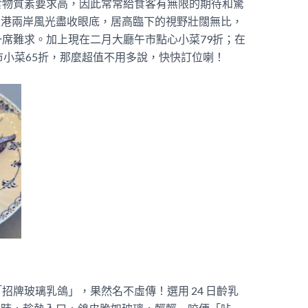
食物質素要求高，因此常常給食客有無限的期待和驚
將維港兩岸風光盡收眼底，居高臨下的視野壯闊無比，
席難求。加上現在二月大廳午市點心小菜79折；在
市小菜65折，那麼超值不用多說，快快訂位喇！
招牌玻璃乳鴿」，果然名不虛傳！選用 24 日齡乳