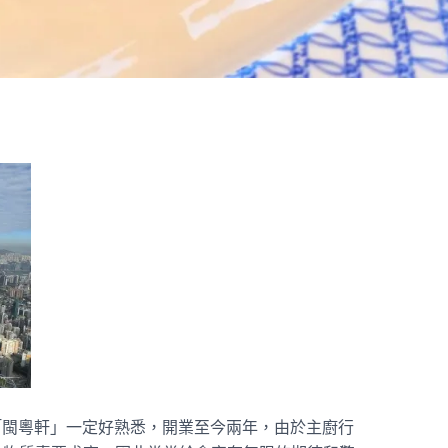
樓的「閩粵軒」一定好熟悉，開業至今兩年，由於主廚行