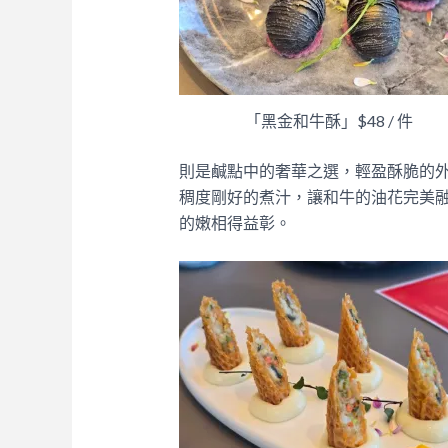
「黑金和牛酥」$48 / 件
則是鹹點中的奢華之選，輕盈酥脆的外
稠度剛好的煮汁，讓和牛的油花完美
的嫩相得益彰。​