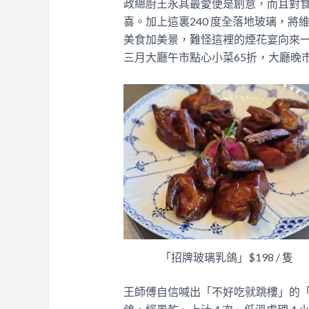
政總廚王永其最愛便是創意，而且對
喜。加上這裏240 度全落地玻璃，
美食加美景，難怪這裡的煙花宴向來一
三月大廳午市點心小菜65折，大廳晚
「招牌玻璃乳鴿」$198 / 隻
王師傅自信喊出「不好吃就跳樓」的「