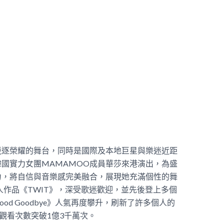
競逐榮耀的舞台，同時是國際及本地巨星與樂迷近距
國實力女團MAMAMOO成員華莎來港演出，為盛
力，將自信與音樂感完美融合，展現她充滿個性的舞
人作品《TWIT》，深受歌迷歡迎，並先後登上多個
d Goodbye》人氣再度攀升，刷新了許多個人的
觀看次數突破1億3千萬次。