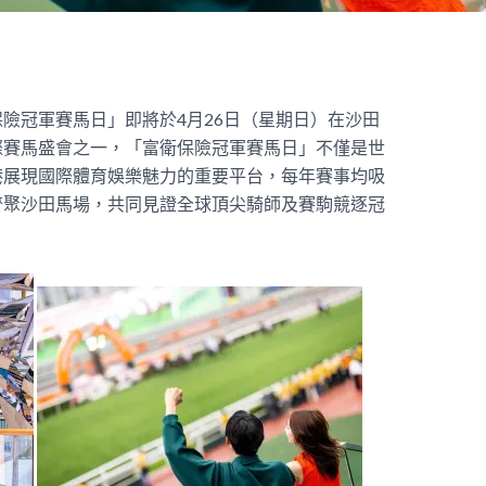
險冠軍賽馬日」即將於4月26日（星期日）在沙田
際賽馬盛會之一，「富衛保險冠軍賽馬日」不僅是世
港展現國際體育娛樂魅力的重要平台，每年賽事均吸
齊聚沙田馬場，共同見證全球頂尖騎師及賽駒競逐冠