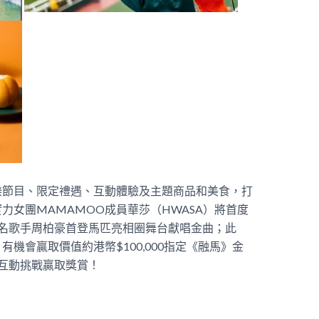
樂節目、限定禮遇、互動體驗及主題商品和美食，打
力女團MAMAMOO成員華莎（HWASA）將首度
名歌手周柏豪首登馬匹亮相圈舞台獻唱金曲；此
機會贏取價值約港幣$100,000指定《融馬》金
互動挑戰贏取獎賞！