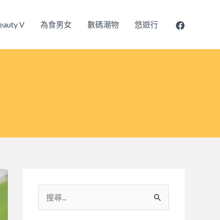
eauty V
為食男女
數碼潮物
悠遊行
搜
尋