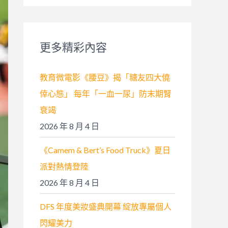
關
鍵
字
更多精彩內容
:
教育微電影《腰豆》揭「糖友四大僥
倖心態」 每年「一血一尿」防末期腎
衰竭
2026 年 8 月 4 日
《Camem & Bert’s Food Truck》夏日
派對熱情登陸
2026 年 8 月 4 日
DFS 年度美妝盛典開幕 綻放專屬個人
閃耀美力