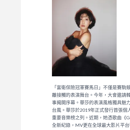
「富衛保險冠軍賽馬日」不僅是賽駒
離接觸的表演舞台。今年，大會邀請韓
事揭開序幕。華莎的表演風格獨具魅
台風。華莎於2019年正式發行首張個
重要音樂榜之列。近期，她憑歌曲《Goo
全新紀錄，MV更在全球最大影片平台