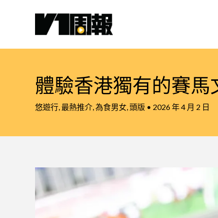
跳
至
主
要
內
容
體驗香港獨有的賽馬
悠遊行
,
最熱推介
,
為食男女
,
頭版
•
2026 年 4 月 2 日