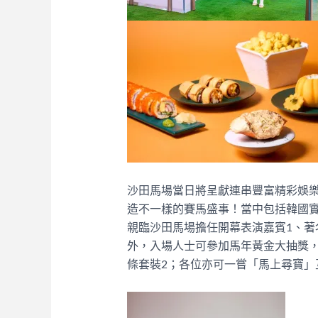
沙田馬場當日將呈獻連串豐富精彩娛
造不一樣的賽馬盛事！當中包括韓國實
親臨沙田馬場擔任開幕表演嘉賓1、著
外，入場人士可參加馬年黃金大抽獎，有
條套裝2；各位亦可一嘗「馬上尋寶」