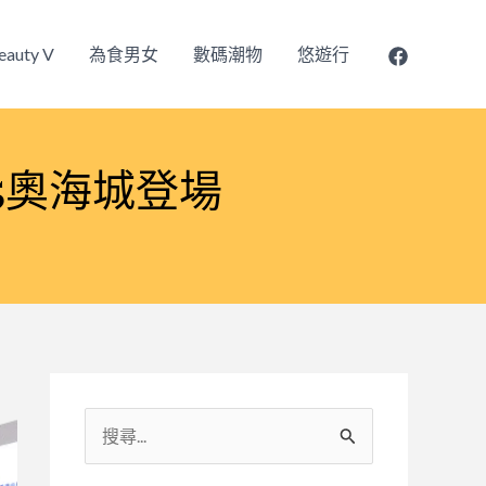
eauty V
為食男女
數碼潮物
悠遊行
25奧海城登場
搜
尋