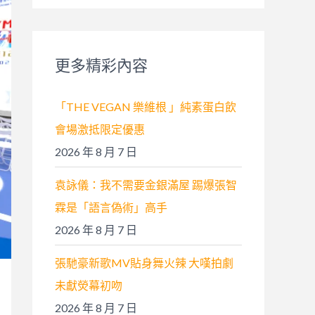
關
鍵
字
更多精彩內容
:
「THE VEGAN 樂維根 」純素蛋白飲
會場激抵限定優惠
2026 年 8 月 7 日
袁詠儀：我不需要金銀滿屋 踢爆張智
霖是「語言偽術」高手
2026 年 8 月 7 日
張馳豪新歌MV貼身舞火辣 大嘆拍劇
未獻熒幕初吻
2026 年 8 月 7 日