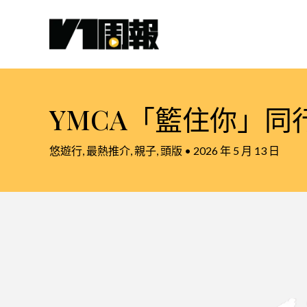
跳
至
主
要
內
容
YMCA「籃住你」同行 
悠遊行
,
最熱推介
,
親子
,
頭版
•
2026 年 5 月 13 日