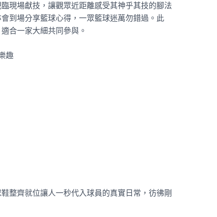
親臨現場獻技，讓觀眾近距離感受其神乎其技的腳法
亦會到場分享籃球心得，一眾籃球迷萬勿錯過。此
，適合一家大細共同參與。
樂趣
球鞋整齊就位讓人一秒代入球員的真實日常，彷彿剛