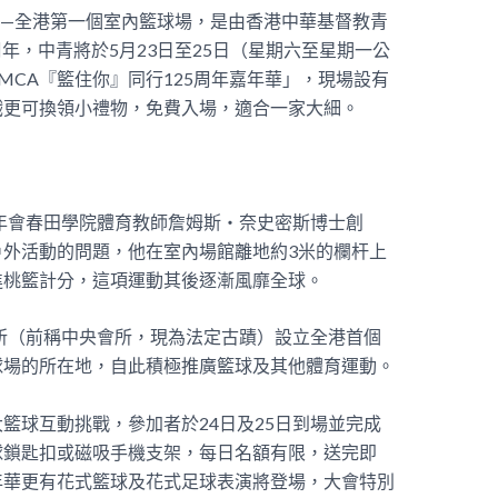
——全港第一個室內籃球場，是由香港中華基督教青
周年，中青將於5月23日至25日（星期六至星期一公
MCA『籃住你』同行125周年嘉年華」，現場設有
戲更可換領小禮物，免費入場，適合一家大細。
青年會春田學院體育教師詹姆斯‧奈史密斯博士創
外活動的問題，他在室內場館離地約3米的欄杆上
進桃籃計分，這項運動其後逐漸風靡全球。
會所（前稱中央會所，現為法定古蹟）設立全港首個
球場的所在地，自此積極推廣籃球及其他體育運動。
籃球互動挑戰，參加者於24日及25日到場並完成
球鎖匙扣或磁吸手機支架，每日名額有限，送完即
年華更有花式籃球及花式足球表演將登場，大會特別