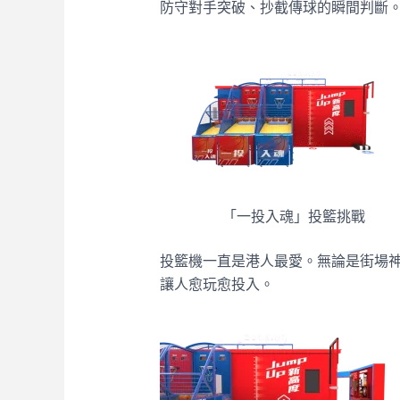
防守對手突破、抄截傳球的瞬間判斷
「一投入魂」投籃挑戰
投籃機一直是港人最愛。無論是街場
讓人愈玩愈投入。