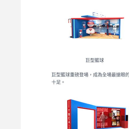
巨型籃球
巨型籃球重磅登場，成為全場最搶眼
十足。