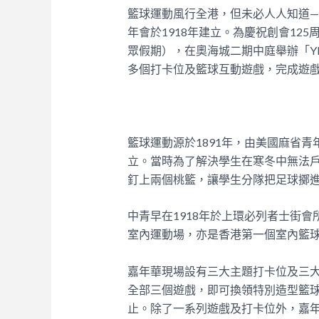
籃球運動風行全港，但未必人人知道
年會於1918年建立。為慶祝創會125
眾假期），在奧海城二期中庭舉辦「Y
多個打卡位及籃球互動遊戲，完成遊
籃球運動源於1891年，由美國麻省
立。當時為了解決學生在寒冬中無法戶
釘上兩個桃籃，讓學生分隊把足球擲
中青早在1918年於上環必列者士街
室內運動場，亦是香港第一個室內籃
嘉年華現場設有三大主題打卡位及三大
全部三個遊戲，即可換領特別造型籃
止。除了一系列遊戲及打卡位外，嘉