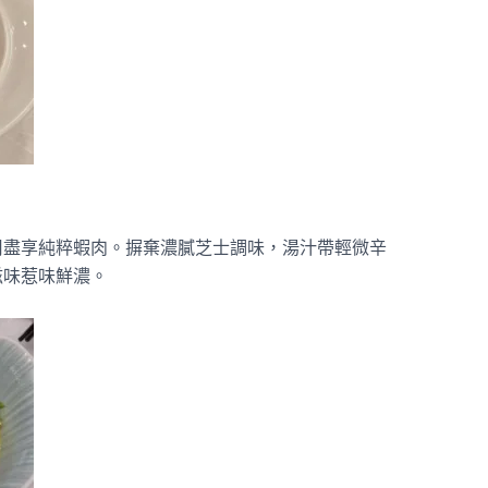
用盡享純粹蝦肉。摒棄濃膩芝士調味，湯汁帶輕微辛
滋味惹味鮮濃。