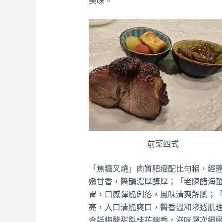
美味。
前菜四式
「焦糖叉燒」肉質肥瘦配比勻稱，經
嫩甘香，醬韻濃厚醇厚；「老陳醋海
胃，口感彈脆俐落，風味清爽解膩；
亮，入口清脆爽口，醬香溫和滲透肌
合話梅酸甜與桂花幽香，滋味層次細