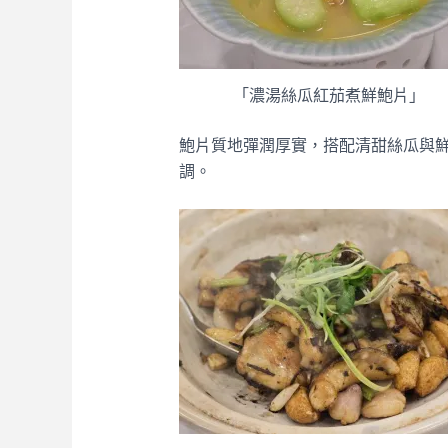
「濃湯絲瓜紅茄煮鮮鮑片」
鮑片質地彈潤厚實，搭配清甜絲瓜與
調。