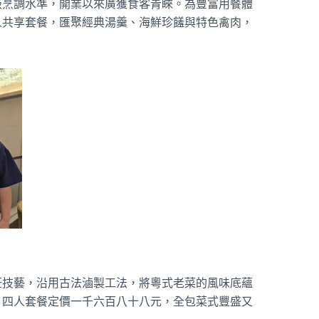
級烹調水準，開業以來廣獲食客青睞。為豐富用餐體
人共享套餐，匯聚經典湯羹、海鮮珍饈與特色禽肉，
。
飪技藝，沿用古法滷製工法，將粵式老菜的風味底蘊
。四人套餐定價一千六百八十八元，全包菜式豐盛又