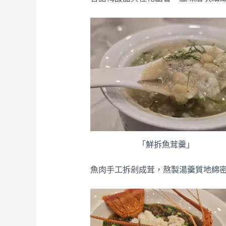
「鮮拆魚茸羹」
魚肉手工拆剁成茸，熬製湯羹質地綿