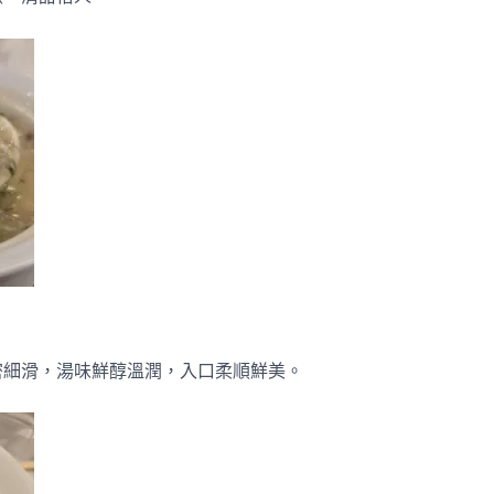
密細滑，湯味鮮醇溫潤，入口柔順鮮美。