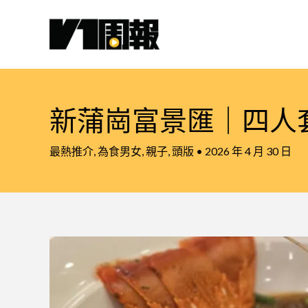
跳
至
主
要
內
容
新蒲崗富景匯｜四人
最熱推介
,
為食男女
,
親子
,
頭版
•
2026 年 4 月 30 日