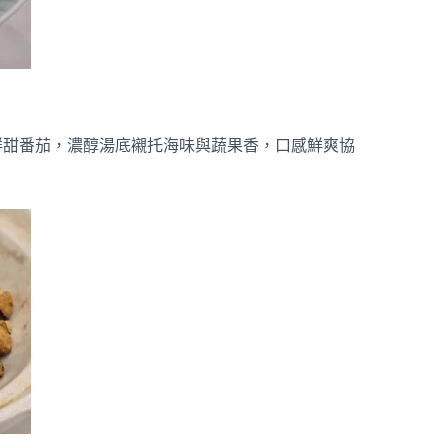
鮮甜番茄，濃醇湯底襯托海味與蔬果香，口感鮮爽協