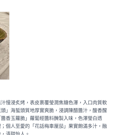
醬汁慢浸炙烤，表皮裹覆瑩潤焦糖色澤，入口肉質軟
蜇頭」海蜇頭質地厚實爽脆，浸調陳醋醬汁，酸香醒
「醬香玉蘿脆」蘿蔔經醬料醃製入味，色澤瑩白透
理；個人至愛的「花話梅車厘茄」果實飽滿多汁，融
緻，清甜怡人。