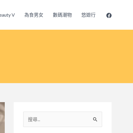
eauty V
為食男女
數碼潮物
悠遊行
搜
尋