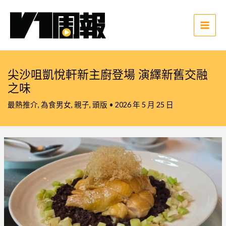
跳
至
主
Main
要
Men
內
容
尖沙咀凱悅軒新主廚登場 演繹新舊交融
之味
最熱推介
,
為食男女
,
親子
,
頭版
•
2026 年 5 月 25 日