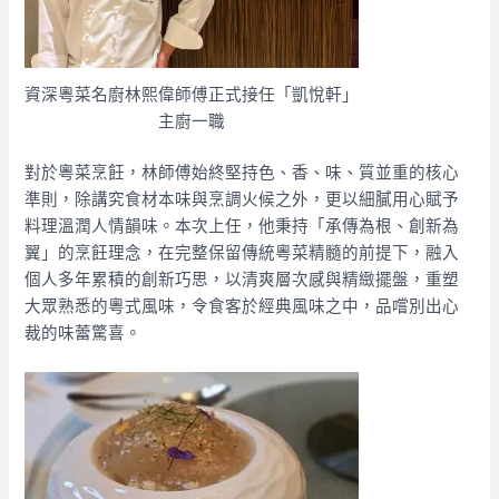
資深粵菜名廚林熙偉師傅正式接任「凱悅軒」
主廚一職
對於粵菜烹飪，林師傅始終堅持色、香、味、質並重的核心
準則，除講究食材本味與烹調火候之外，更以細膩用心賦予
料理溫潤人情韻味。本次上任，他秉持「承傳為根、創新為
翼」的烹飪理念，在完整保留傳統粵菜精髓的前提下，融入
個人多年累積的創新巧思，以清爽層次感與精緻擺盤，重塑
大眾熟悉的粵式風味，令食客於經典風味之中，品嚐別出心
裁的味蕾驚喜。