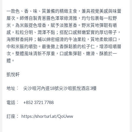
一款色、香、味、質兼備的精緻主食，兼具視覺美感與味蕾
層次。師傅自製青蔥醬色澤翠綠清雅，均勻包裹每一粒野
米，為米飯提色增香，賦予淡雅蔥香。野米質地彈韌有嚼
感，粒粒分明、潤澤不黏；搭配口感鮮嫩緊實的厚切帶子，
海鮮鮮香純粹；輔以綿密細滑的牛油果粒，質地柔軟順口，
中和米飯的嚼勁。最後撒上香酥鬆脆的松子仁，增添咀嚼層
次。整體風味清新不厚重，口感集彈韌、嫩滑、酥脆於一
體。
凱悅軒
地址︰ 尖沙咀河內道18號尖沙咀凱悅酒店3樓
電話︰ +852 3721 7788
訂座： https://shorturl.at/QoUww