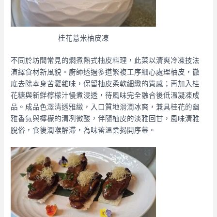
桂花薏米柚皮凍
不同於坊間常見的燜煮熱式柚皮料理，此菜以清爽冷凍技法
演繹食材新風貌。廚師透過多道繁複工序細心處理柚皮，徹
底去除本身苦澀雜味，保留柚皮柔軟細緻的質感；再加入桂
花糖與新鮮檸檬汁慢煮浸透，待風味完全融合後低溫凝凍成
品。成品色澤清透雅緻，入口質地滑潤冰爽，兼具桂花的幽
雅香氣與檸檬的清冽微酸，伴隨柚皮的淡雅回甘，風味清雅
脫俗，食後潤喉解滯，為味蕾溫柔揭開序幕。