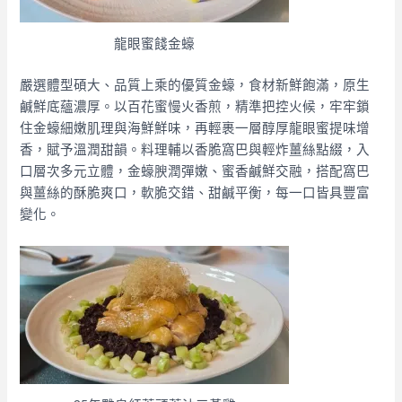
龍眼蜜餞金蠔
嚴選體型碩大、品質上乘的優質金蠔，食材新鮮飽滿，原生
鹹鮮底蘊濃厚。以百花蜜慢火香煎，精準把控火候，牢牢鎖
住金蠔細嫩肌理與海鮮鮮味，再輕裹一層醇厚龍眼蜜提味增
香，賦予溫潤甜韻。料理輔以香脆窩巴與輕炸薑絲點綴，入
口層次多元立體，金蠔腴潤彈嫩、蜜香鹹鮮交融，搭配窩巴
與薑絲的酥脆爽口，軟脆交錯、甜鹹平衡，每一口皆具豐富
變化。