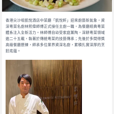
香港尖沙咀凱悅酒店中菜廳「凱悅軒」迎來廚藝新氣象，資
深粵菜名廚林熙偉師傅正式接任主廚一職，為餐廳經典粵菜
體系注入全新活力。林師傅自幼受家庭薰陶，深耕粵菜領域
逾二十五載，執著於傳統粵菜的技藝傳承；先後於多間得獎
高級餐廳歷練，師承多位業界資深名廚，累積扎實深厚的烹
飪底蘊。