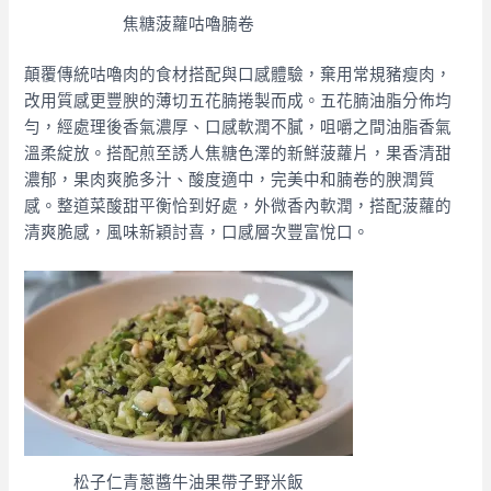
焦糖菠蘿咕嚕腩卷
顛覆傳統咕嚕肉的食材搭配與口感體驗，棄用常規豬瘦肉，
改用質感更豐腴的薄切五花腩捲製而成。五花腩油脂分佈均
勻，經處理後香氣濃厚、口感軟潤不膩，咀嚼之間油脂香氣
溫柔綻放。搭配煎至誘人焦糖色澤的新鮮菠蘿片，果香清甜
濃郁，果肉爽脆多汁、酸度適中，完美中和腩卷的腴潤質
感。整道菜酸甜平衡恰到好處，外微香內軟潤，搭配菠蘿的
清爽脆感，風味新穎討喜，口感層次豐富悅口。
松子仁青蔥醬牛油果帶子野米飯