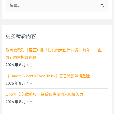
搜
尋
關
鍵
字
更多精彩內容
:
教育微電影《腰豆》揭「糖友四大僥倖心態」 每年「一血一
尿」防末期腎衰竭
2026 年 8 月 4 日
《Camem & Bert’s Food Truck》夏日派對熱情登陸
2026 年 8 月 4 日
DFS 年度美妝盛典開幕 綻放專屬個人閃耀美力
2026 年 8 月 4 日