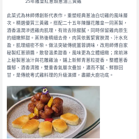
25年雕皇紅蔥頭蔥油三黃雞
此菜式為林師傅創新代表作，重塑經典蔥油白切雞的風味層
次。精選優質三黃雞，搭配二十五年陳釀花雕皇一同蒸製，
酒香溫潤滲透雞肉肌理，有效去除腥膩，同時保留雞肉原生
的細嫩鮮甜。蒸熟後精細去骨，肉質依舊緊實腴潤、汁水充
盈，肌理細密不柴。做法突破傳統薑蓉調味，改用師傅自家
秘製紅蔥頭醬，散發溫柔甜香，風味更為立體細緻；席前淋
上秘製蔥油汁與花雕雞油，鋪上新鮮青蔥粒提香。整體蔥香
馥郁、酒香清雅，雙重香氣層次疊加，濃而不膩、鮮醇回
甘，是傳統粵式雞料理的升級演繹，盡顯大廚功底。