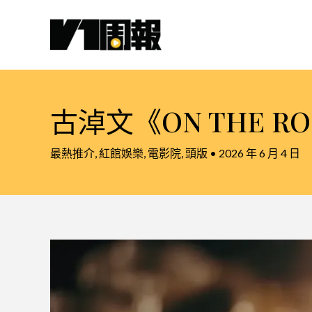
跳
至
主
要
內
容
古淖文《ON THE
最熱推介
,
紅館娛樂
,
電影院
,
頭版
•
2026 年 6 月 4 日