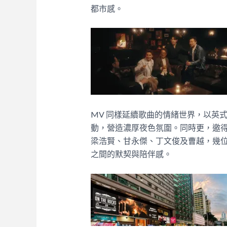
都市感。
MV 同樣延續歌曲的情緒世界，以英
動，營造濃厚夜色氛圍。同時更，邀
梁浩賢、甘永傑、丁文俊及曹越，幾
之間的默契與陪伴感。