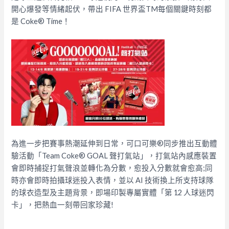
開心爆發等情緒起伏，帶出 FIFA 世界盃TM每個關鍵時刻都
是 Coke® Time！
為進一步把賽事熱潮延伸到日常，可口可樂®同步推出互動體
驗活動「Team Coke® GOAL 聲打氣站」，打氣站內感應裝置
會即時捕捉打氣聲浪並轉化為分數，愈投入分數就會愈高;同
時亦會即時拍攝球迷投入表情，並以 AI 技術換上所支持球隊
的球衣造型及主題背景，即場印製專屬實體「第 12 人球迷閃
卡」，把熱血一刻帶回家珍藏!