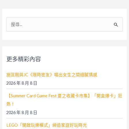
搜
尋
關
鍵
字
更多精彩內容
:
施匡翹與JC《限時密友》唱出女生之間細膩情感
2026 年 8 月 8 日
【Summer Card Game Fest 夏之收藏卡市集】「開盒爆卡」狂
熱！
2026 年 8 月 8 日
LEGO「開啟玩樂模式」締造家庭好玩時光