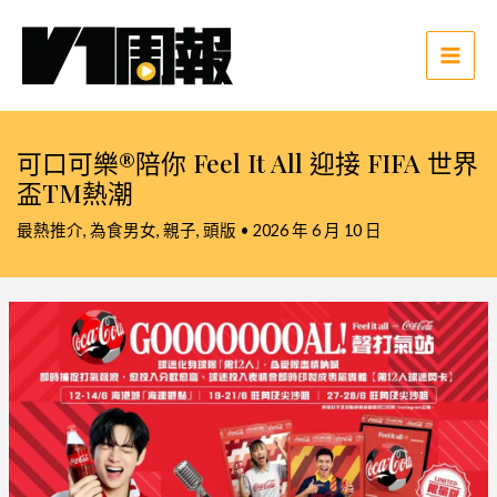
跳
至
主
Main
要
Men
內
容
可口可樂®陪你 Feel It All 迎接 FIFA 世界
盃TM熱潮
最熱推介
,
為食男女
,
親子
,
頭版
•
2026 年 6 月 10 日