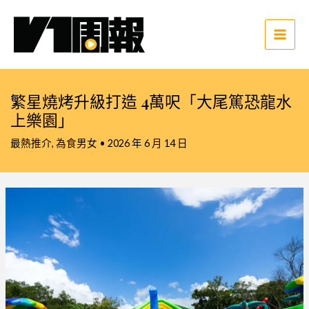
跳
至
主
Main
要
Men
內
容
繁星燒烤升級打造 4萬呎「大尾篤恐龍水
上樂園」
最熱推介
,
為食男女
•
2026 年 6 月 14 日