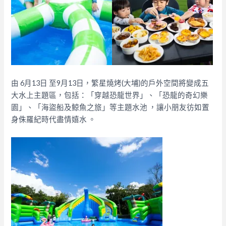
由 6月13日 至9月13日，繁星燒烤(大埔)的戶外空間將變成五
大水上主題區，包括：「穿越恐龍世界」、「恐龍的奇幻樂
園」、「海盜船及鯨魚之旅」等主題水池 ，讓小朋友彷如置
身侏羅紀時代盡情嬉水 。