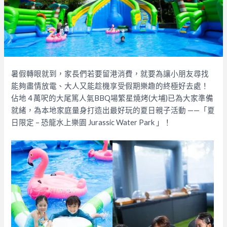
暑假轉眼就到，家長們若要留港消費，就要為讓小朋友尋找
能夠盡情放電、大人又能趁機享受假期樂趣的終極好去處！
佔地 4 萬呎的大尾篤人氣BBQ場繁星燒烤(大埔)已為大家準備
就緒，為本地家庭量身打造出最好玩的夏日親子活動 ——「夏
日限定 – 恐龍水上樂園 Jurassic Water Park 」！