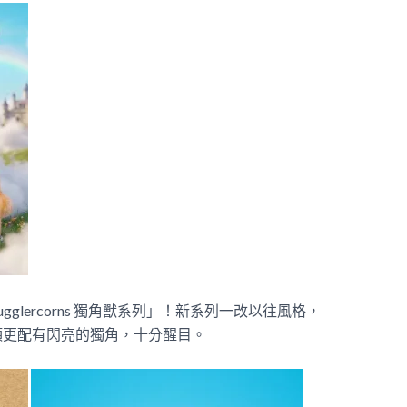
glercorns 獨角獸系列」！新系列一改以往風格，
頂更配有閃亮的獨角，十分醒目。