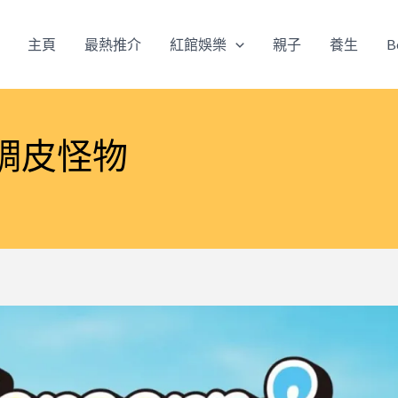
主頁
最熱推介
紅館娛樂
親子
養生
B
調皮怪物