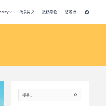
eauty V
為食男女
數碼潮物
悠遊行
搜
尋