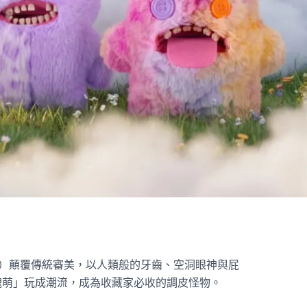
（牙寶）顛覆傳統審美，以人類般的牙齒、空洞眼神與屁
醜萌」玩成潮流，成為收藏家必收的調皮怪物。