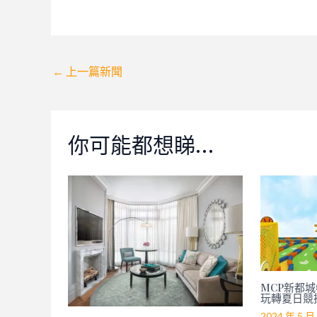
Post
←
上一篇新聞
navigation
你可能都想睇…
MCP新都城中
玩轉夏日競
2024 年 5 月