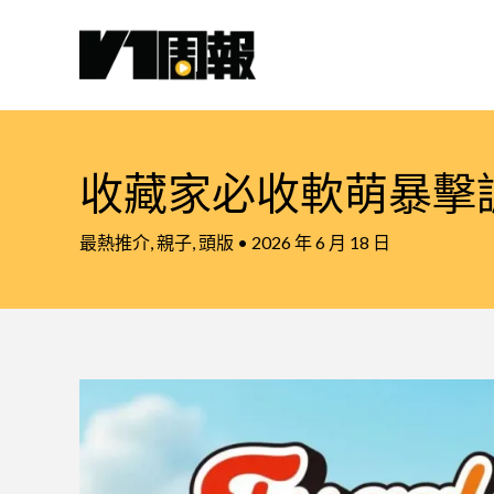
跳
至
主
要
內
容
收藏家必收軟萌暴擊
最熱推介
,
親子
,
頭版
•
2026 年 6 月 18 日