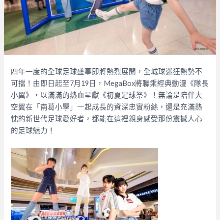
四年一度的全球足球盛事即將熱烈展開，全城球迷狂熱勢不
可擋！由即日起至7月19日，MegaBox將聯乘經典動漫《隊長
小翼》，以滿滿的熱血呈獻《初夏足球祭》！無論是陪伴大
空翼在「南葛小學」一起成長的資深忠實粉絲，還是充滿熱
忱的新世代足球愛好者，都能在這裡親身感受那份震撼人心
的足球魅力！