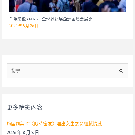
華為影像XMAGE 全球巡迴展亞洲區廣泛展開
2024 年 5 月 26 日
搜
尋
關
鍵
字
更多精彩內容
:
施匡翹與JC《限時密友》唱出女生之間細膩情感
2026 年 8 月 8 日