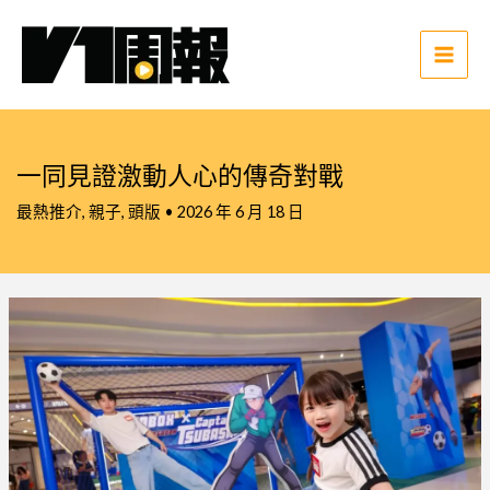
跳
至
主
Main
要
Men
內
容
一同見證激動人心的傳奇對戰
最熱推介
,
親子
,
頭版
•
2026 年 6 月 18 日