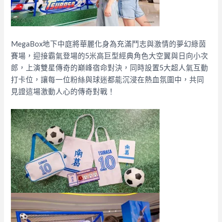
MegaBox地下中庭將華麗化身為充滿鬥志與激情的夢幻綠茵
賽場，迎接霸氣登場的5米高巨型經典角色大空翼與日向小次
郎，上演雙星傳奇的巔峰宿命對決，同時設置5大超人氣互動
打卡位，讓每一位粉絲與球迷都能沉浸在熱血氛圍中，共同
見證這場激動人心的傳奇對戰！