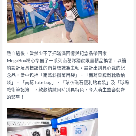
熱血過後，當然少不了把滿滿回憶與紀念品帶回家！
MegaBox精心準備了一系列南葛隊獨家限量精品換領，以簡
約設計及具標誌性的南葛標誌為主軸，設計出別具心裁的紀
念品，當中包括「南葛斜揹萬用袋」、「南葛皇牌戰靴收納
袋」、「南葛Tote bag」、「球衣磁石便利貼套裝」及「球場
戰術筆記簿」，款款精緻同時別具特色，令人萌生整套儲齊
的慾望！