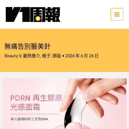
跳
至
主
Main
要
Men
內
容
無痛告別醫美針
Beauty V
,
最熱推介
,
親子
,
頭版
•
2026 年 6 月 26 日