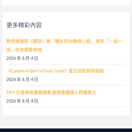
關
鍵
字
更多精彩內容
:
教育微電影《腰豆》揭「糖友四大僥倖心態」 每年「一血一
尿」防末期腎衰竭
2026 年 8 月 4 日
《Camem & Bert’s Food Truck》夏日派對熱情登陸
2026 年 8 月 4 日
DFS 年度美妝盛典開幕 綻放專屬個人閃耀美力
2026 年 8 月 4 日