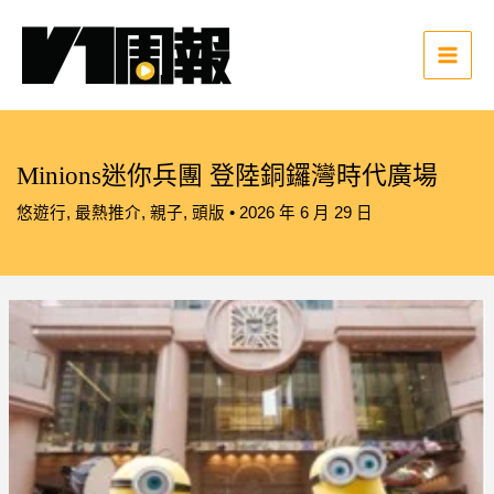
跳
至
主
Main
要
Men
內
容
Minions迷你兵團 登陸銅鑼灣時代廣場
悠遊行
,
最熱推介
,
親子
,
頭版
•
2026 年 6 月 29 日