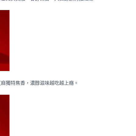
芝麻獨特焦香，濃醇滋味越吃越上癮。