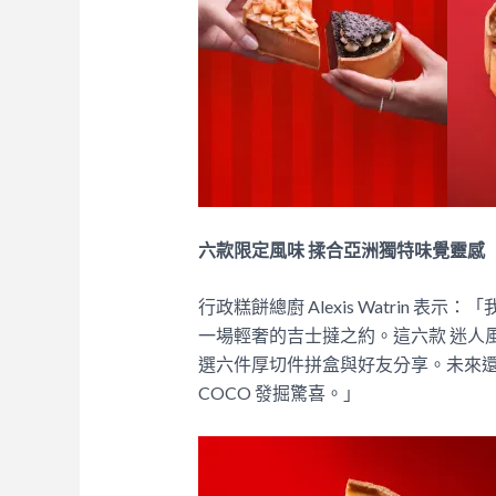
六款限定風味 揉合亞洲獨特味覺靈感
行政糕餅總廚 Alexis Watrin
一場輕奢的吉士撻之約。這六款 迷人
選六件厚切件拼盒與好友分享。未來還
COCO 發掘驚喜。」