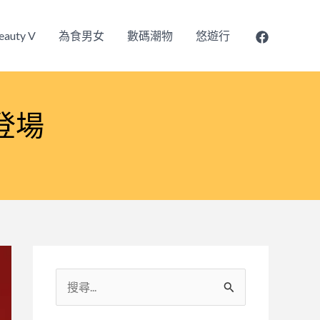
eauty V
為食男女
數碼潮物
悠遊行
登場
搜
尋