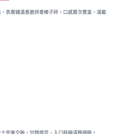
醬，表層鋪滿香脆烘香榛子碎，口感層次豐富，滿載
吉士完美交融，甘醇微苦，入口餘韻清雅細緻。