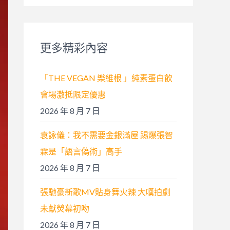
關
鍵
字
更多精彩內容
:
「THE VEGAN 樂維根 」純素蛋白飲
會場激抵限定優惠
2026 年 8 月 7 日
袁詠儀：我不需要金銀滿屋 踢爆張智
霖是「語言偽術」高手
2026 年 8 月 7 日
張馳豪新歌MV貼身舞火辣 大嘆拍劇
未獻熒幕初吻
2026 年 8 月 7 日