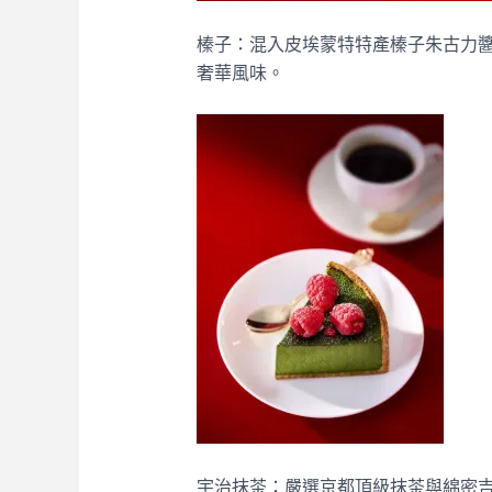
榛子：混入皮埃蒙特特產榛子朱古力
奢華風味。
宇治抹茶：嚴選京都頂級抹茶與綿密