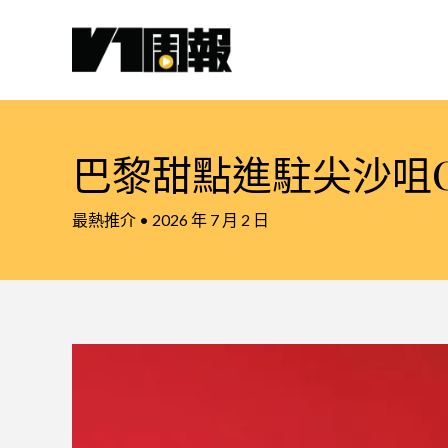
跳
至
主
要
內
容
巴黎甜點進駐尖沙咀C
最熱推介
•
2026 年 7 月 2 日