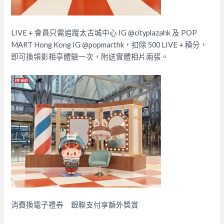
LIVE + 會員只需追蹤太古城中心 IG @cityplazahk 及 POP
MART Hong Kong IG @popmarthk，扣除 500 LIVE + 積分，
即可換領影相亭體驗一次，附送實體相片兩張。
消費換電子禮券 銀聯支付享額外獎賞