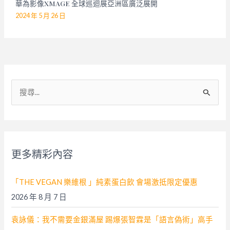
華為影像XMAGE 全球巡迴展亞洲區廣泛展開
2024 年 5 月 26 日
搜
尋
關
鍵
字
更多精彩內容
:
「THE VEGAN 樂維根 」純素蛋白飲 會場激抵限定優惠
2026 年 8 月 7 日
袁詠儀：我不需要金銀滿屋 踢爆張智霖是「語言偽術」高手