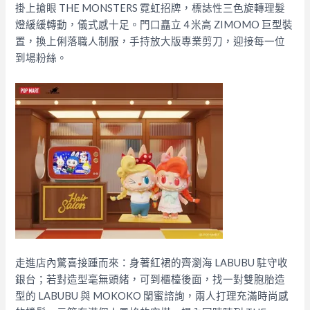
掛上搶眼 THE MONSTERS 霓虹招牌，標誌性三色旋轉理髮
燈緩緩轉動，儀式感十足。門口矗立 4 米高 ZIMOMO 巨型裝
置，換上俐落職人制服，手持放大版專業剪刀，迎接每一位
到場粉絲。
走進店內驚喜接踵而來：身著紅裙的齊瀏海 LABUBU 駐守收
銀台；若對造型毫無頭緒，可到櫃檯後面，找一對雙胞胎造
型的 LABUBU 與 MOKOKO 閨蜜諮詢，兩人打理充滿時尚感