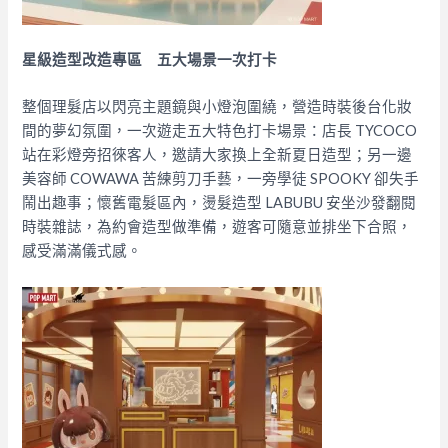
星級造型改造專區 五大場景一次打卡
整個理髮店以閃亮主題鏡與小燈泡圍繞，營造時裝後台化妝
間的夢幻氛圍，一次遊走五大特色打卡場景：店長 TYCOCO
站在彩燈旁招徠客人，邀請大家換上全新夏日造型；另一邊
美容師 COWAWA 苦練剪刀手藝，一旁學徒 SPOOKY 卻失手
鬧出趣事；懷舊電髮區內，燙髮造型 LABUBU 安坐沙發翻閱
時裝雜誌，為約會造型做準備，遊客可隨意並排坐下合照，
感受滿滿儀式感。