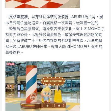
「風格靈感牆」以穿紅點洋裝的波浪捲 LABUBU 為主角，展
示各式場合適配造型，百變風格一次盡覽；玩味感十足的
「染髮調色黑膠唱盤」還原復古美髮文化，盤上 ZIMOMO 手
持剪刀與染膏，示範多款潮流髮色，散發美式理髮店悠閒氛
圍；另有致敬二十世紀黑白默劇的剪影動畫專區，以法式幽
默呈現 LABUBU 趣味日常，窺看大師 ZIMOMO 設計髮型的
幕後過程。