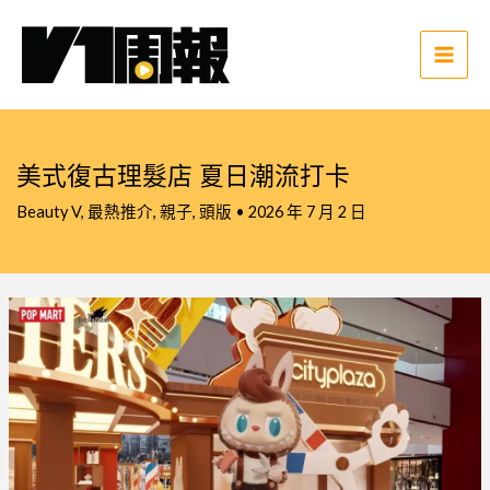
跳
至
主
Main
要
Men
內
容
美式復古理髮店 夏日潮流打卡
Beauty V
,
最熱推介
,
親子
,
頭版
•
2026 年 7 月 2 日