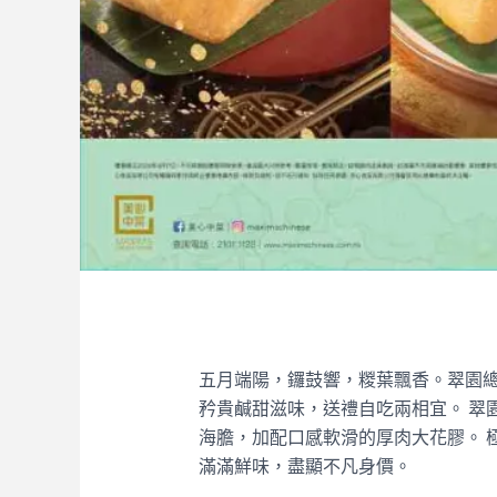
五月端陽，鑼鼓響，糉葉飄香。翠園
矜貴鹹甜滋味，送禮自吃兩相宜。 翠
海膽，加配口感軟滑的厚肉大花膠。 
滿滿鮮味，盡顯不凡身價。