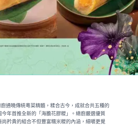
總廚通曉傳統粵菜精髓，糅合古今，成就合共五種的
園今年首推全新的「海膽花膠糉」。總廚嚴選優質
極尚矜貴的組合不但豐富糯米糉的內涵，細嚼更覺