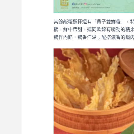
其餘鹹糉選擇還有「帶子雙鮮糉」，
糉，鮮中帶甜，連同軟綿有嚼勁的糯
鵝作內餡，鵝香洋溢；配搭濃香的鹹