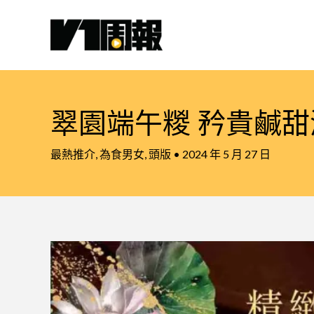
跳
至
主
要
內
容
翠園端午糉 矜貴鹹
最熱推介
,
為食男女
,
頭版
•
2024 年 5 月 27 日