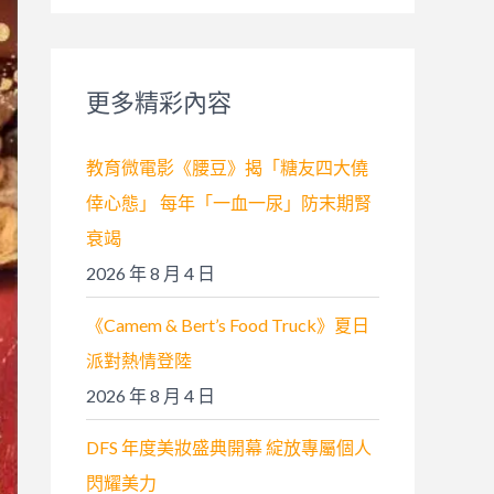
關
鍵
字
更多精彩內容
:
教育微電影《腰豆》揭「糖友四大僥
倖心態」 每年「一血一尿」防末期腎
衰竭
2026 年 8 月 4 日
《Camem & Bert’s Food Truck》夏日
派對熱情登陸
2026 年 8 月 4 日
DFS 年度美妝盛典開幕 綻放專屬個人
閃耀美力