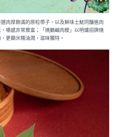
特選肉厚飽滿的原粒帶子，以及鮮味土魷同釀進肉
米，嚼感非常豐富；「燒鵝鹹肉糉」以明爐招牌燒
肉，更顯米糯油潤，滋味獨特。