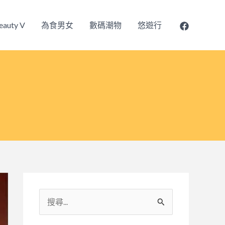
eauty V
為食男女
數碼潮物
悠遊行
搜
尋