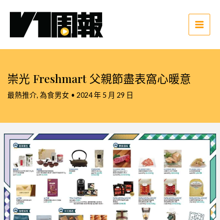
跳
至
主
Main
要
Men
內
容
崇光 Freshmart 父親節盡表窩心暖意
最熱推介
,
為食男女
•
2024 年 5 月 29 日