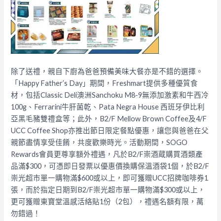
除了送禮，親自下廚為爸爸預備美味大餐亦是不錯的選擇。
「Happy Father’s Day」期間，Freshmart提供多種優質食
材，包括Classic Deli澳洲Sanchoku M8-9無添加激素和牛西冷
100g、Ferrarini牛肝菌乾、Pata Negra House 西班牙伊比利
亞黑毛豬雙禮盒等；此外，B2/F Mellow Brown Coffee及4/F
UCC Coffee Shop亦推出節日限定餐點優惠，讓您與爸爸在父
親節盡情享受佳餚，共度歡樂時光。
活動期間，SOGO
Rewards會員更尊享額外禮遇，凡於B2/F崇酒蔵購買酒類產
品滿$300，可憑即日發票以優惠價換購保溫酒袋1個，於B2/F
崇光超市單一購物滿$600或以上，即可獲贈UCC招牌咖啡券1
張，而於指定日期到B2/F崇光超市單一購物滿$300或以上，
更可獲贈東寶堂溫感活絡貼1份（2包），禮遇名額有限，萬
勿錯過！