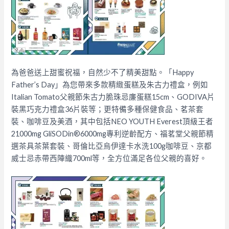
為爸爸送上甜蜜祝福，自然少不了精美甜點。「Happy
Father’s Day」為您帶來多款精緻蛋糕及朱古力禮盒，例如
Italian Tomato父親節朱古力脆珠忌廉蛋糕15cm、GODIVA片
裝黑巧克力禮盒36片裝等；更特備多種保健食品、茗茶套
裝、咖啡豆及美酒，其中包括NEO YOUTH Everest頂級王者
21000mg GliSODin®6000mg專利逆齡配方、福茗堂父親節精
選茶具茶葉套裝、哥倫比亞烏伊達卡水洗100g咖啡豆、京都
威士忌赤帶西陣織700ml等，全方位滿足各位父親的喜好。