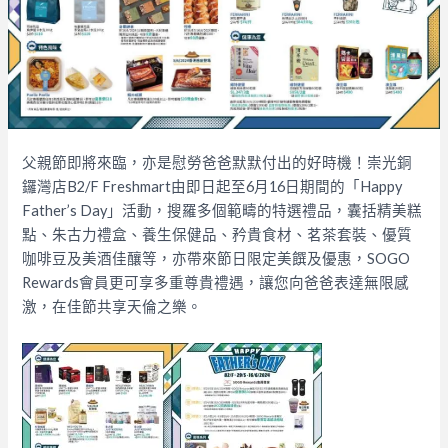
父親節即將來臨，亦是慰勞爸爸默默付出的好時機！崇光銅
鑼灣店B2/F Freshmart由即日起至6月16日期間的「Happy
Father’s Day」活動，搜羅多個範疇的特選禮品，囊括精美糕
點、朱古力禮盒、養生保健品、矜貴食材、茗茶套裝、優質
咖啡豆及美酒佳釀等，亦帶來節日限定美饌及優惠，SOGO
Rewards會員更可享多重尊貴禮遇，讓您向爸爸表達無限感
激，在佳節共享天倫之樂。