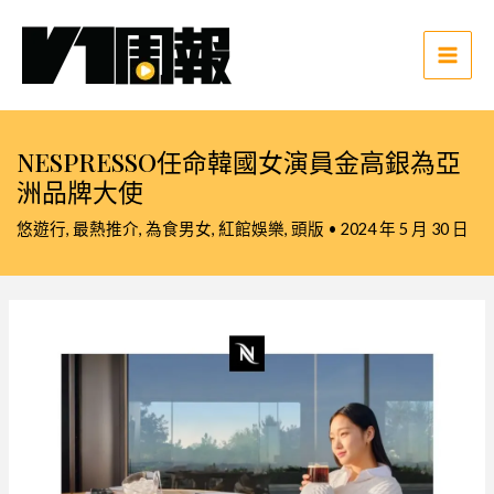
跳
至
主
Main
要
Men
內
容
NESPRESSO任命韓國女演員金高銀為亞
洲品牌大使
悠遊行
,
最熱推介
,
為食男女
,
紅館娛樂
,
頭版
•
2024 年 5 月 30 日