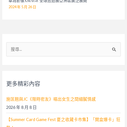
華為影像XMAGE 全球巡迴展亞洲區廣泛展開
2024 年 5 月 26 日
搜
尋
關
鍵
字
更多精彩內容
:
施匡翹與JC《限時密友》唱出女生之間細膩情感
2026 年 8 月 8 日
【Summer Card Game Fest 夏之收藏卡市集】「開盒爆卡」狂