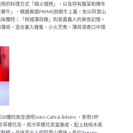
使用的料理方式「細火慢烤」，以及特有酸菜和陳年
饕牛」，精選美國PRIME肋眼牛上蓋，佐以阿里山
風味獨特；「桃城薄荷雞」則是嘉義人的美食記憶，
的薄荷，混合塞入雞隻，小火烹煮，薄荷清香口中環
酒吧Join’s Café & Bitstro ，享用1杯
冷萃櫻花茶。用冷萃櫻花茶當基底，配上核桃木蒸
當點綴，品味舌尖上的阿里山風味。
各位Are you