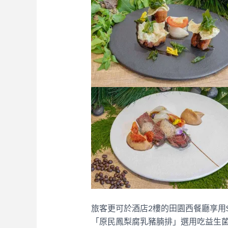
旅客更可於酒店2樓的田園西餐廳享用Se
「原民鳳梨腐乳豬腩排」選用吃益生