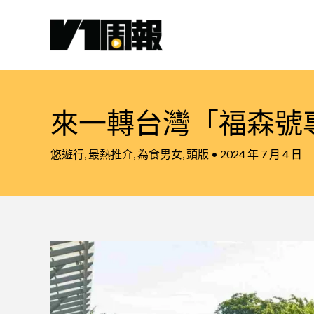
跳
至
主
要
內
容
來一轉台灣「福森號
悠遊行
,
最熱推介
,
為食男女
,
頭版
•
2024 年 7 月 4 日