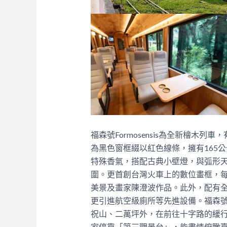
福森號Formosensis為全新檜木
為黑色窗框綴以紅色線條，擁有165
特殊香氣，搭配古典小壁燈，與弧形
圍。更首創台灣火車上的數位畫框，每
美景及畫家陳澄波作品。此外，配有
更引進航空級廁所等先進設備。
福森
祝山、二萬坪外，在前往十字路的緩
家停靠「第三觀景台」，能盡情俯瞰