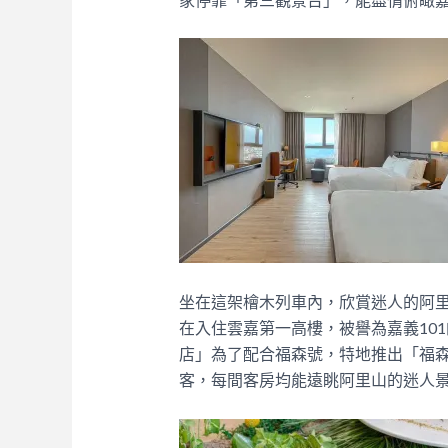
坐在這架檜木列車內，欣賞迷人的阿
在入住雲嘉第一高樓，被譽為嘉義101的
店」為了配合福森號，特地推出「福
客，每間客房均能遠眺阿里山的迷人