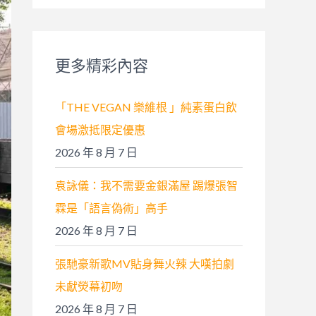
關
鍵
字
更多精彩內容
:
「THE VEGAN 樂維根 」純素蛋白飲
會場激抵限定優惠
2026 年 8 月 7 日
袁詠儀：我不需要金銀滿屋 踢爆張智
霖是「語言偽術」高手
2026 年 8 月 7 日
張馳豪新歌MV貼身舞火辣 大嘆拍劇
未獻熒幕初吻
2026 年 8 月 7 日