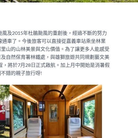
颱風及2015年杜鵑颱風的重創後，經過不斷的努力
全線通車了。今後旅客可以直接從嘉義車站乘坐林業
阿里山的山林美景與文化價值。為了讓更多人能感受
業及自然保育署林鐵處，與雄獅旅遊共同規劃藝文美
s」遊程，將於7月28日正式啟航。加上月中開始是消暑假
不錯的親子旅行呀!