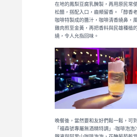
在地的鳳梨豆腐乳醃製，再用原民常
松醋，搭配入口，齒頰留香。
「醇香老
咖啡特製成的醬汁，咖啡清香繞鼻，
雞肉煎至金黃，再把香料與民雄種植
繞，令人允指回味。
晚餐後，當然要和友好們鬆一鬆，可到32樓的高空
「福森號專屬無酒精特調」-咖啡泡泡
餾液與阿里山咖啡泡泡，花醃葡萄乾