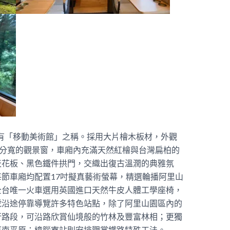
列車，有「移動美術館」之稱。採用大片檜木板材，外觀
公分寬的觀景窗，車廂內充滿天然紅檜與台灣扁柏的
天花板、黑色鐵件拱門，交織出復古溫潤的典雅氛
節車廂均配置17吋擬真藝術螢幕，精選輪播阿里山
全台唯一火車選用英國進口天然牛皮人體工學座椅，
號沿途停靠導覽許多特色站點，除了阿里山園區內的
行路段，可沿路欣賞仙境般的竹林及豐富林相；更獨
嘉南平原；樟腦寮站則安排觀賞鐵路特殊工法。