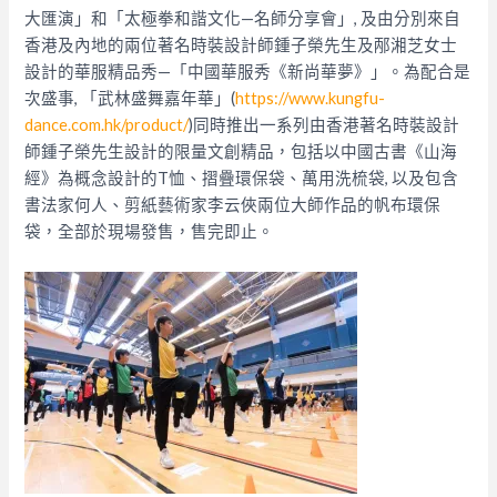
大匯演」和「太極拳和諧文化—名師分享會」, 及由分別來自
香港及內地的兩位著名時裝設計師鍾子榮先生及邴湘芝女士
設計的華服精品秀—「中國華服秀《新尚華夢》」。為配合是
次盛事, 「武林盛舞嘉年華」(
https://www.kungfu-
dance.com.hk/product/
)同時推出一系列由香港著名時裝設計
師鍾子榮先生設計的限量文創精品，包括以中國古書《山海
經》為概念設計的T恤、摺疊環保袋、萬用洗梳袋, 以及包含
書法家何人、剪紙藝術家李云俠兩位大師作品的帆布環保
袋，全部於現場發售，售完即止。