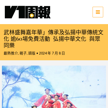
跳
至
主
Main
要
Men
內
武林盛舞嘉年華」傳承及弘揚中華傳統文
容
化 逾60場免費活動 弘揚中華文化 與眾
同樂
最熱推介
,
親子
,
頭版
•
2024 年 7 月 8 日