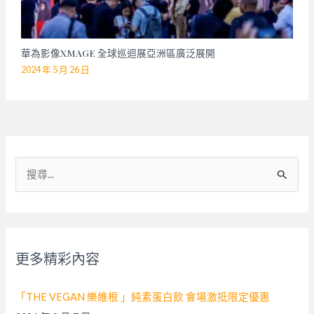
華為影像XMAGE 全球巡迴展亞洲區廣泛展開
2024 年 5 月 26 日
搜
尋
關
鍵
字
更多精彩內容
:
「THE VEGAN 樂維根 」純素蛋白飲 會場激抵限定優惠