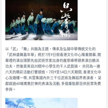
以「武」「舞」共融為主題，傳承及弘揚中華傳統文化的
「武林盛舞嘉年華」將於7月9日假香港文化中心隆重開幕, 開
幕禮的演出環節先由武術世家出身的龐景峰帶頭表演白鶴派
功夫，然後是來自20間中小學生的千人武藝操， 共同為一連
六天的精彩活動打響頭炮。7月9至14日六天期間, 香港文化中
心及鐘樓一帶, 共雲集國內外三千位武術及舞蹈界表演者， 呈
獻超過60場寓教於樂的表演及活動, 多個重點節目供民眾免費
參與。