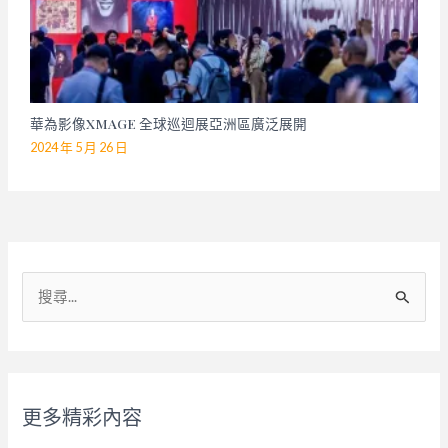
華為影像XMAGE 全球巡迴展亞洲區廣泛展開
2024 年 5 月 26 日
搜
尋
關
鍵
字
更多精彩內容
: