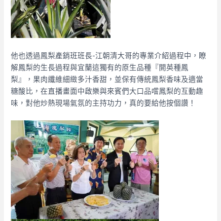
他也透過鳳梨產銷班班長-江朝清大哥的專業介紹過程中，瞭
解鳳梨的生長過程與宜蘭這獨有的原生品種『開英種鳳
梨』，果肉纖維細緻多汁香甜，並保有傳統鳳梨香味及適當
糖酸比，在直播畫面中啟樂與來賓們大口品嚐鳳梨的互動趣
味，對他炒熱現場氣氛的主持功力，真的要給他按個讚！