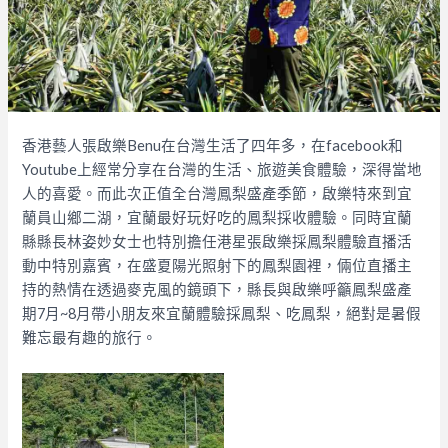
香港藝人張啟樂Benu在台灣生活了四年多，在facebook和
Youtube上經常分享在台灣的生活、旅遊美食體驗，深得當地
人的喜愛。而此次正值全台灣鳳梨盛產季節，啟樂特來到宜
蘭員山鄉二湖，宜蘭最好玩好吃的鳳梨採收體驗。同時宜蘭
縣縣長林姿妙女士也特別擔任港星張啟樂採鳳梨體驗直播活
動中特別嘉賓，在盛夏陽光照射下的鳳梨園裡，倆位直播主
持的熱情在透過麥克風的鏡頭下，縣長與啟樂呼籲鳳梨盛產
期7月~8月帶小朋友來宜蘭體驗採鳳梨、吃鳳梨，絕對是暑假
難忘最有趣的旅行。