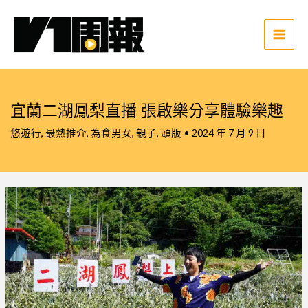
跳
至
主
Main
要
Men
內
容
宜蘭二湖鳳梨直播 張啟樂分享體驗樂趣
悠遊行
,
最熱推介
,
為食男女
,
親子
,
頭版
•
2024 年 7 月 9 日