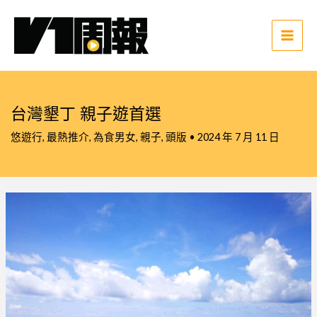
跳
至
主
Main
要
Men
內
容
台灣墾丁 親子遊首選
悠遊行
,
最熱推介
,
為食男女
,
親子
,
頭版
•
2024 年 7 月 11 日