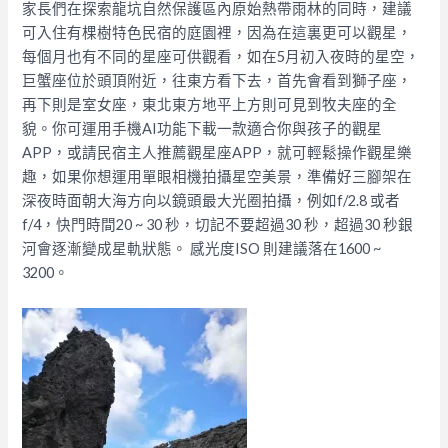
家長們在探索龍坑自然保護區內原始熱帶雨林的同時，建議
可入住有棵樹特色民宿的庭園裡，因為在這裏更可以觀星，
每個月也有不同的星座可供觀看，如在5月初入夜時的星空，
巨蟹座位於頭頂附近，往東方看下去，首先會看到獅子座，
再下則是室女座，東北東方地平上方則可見到牧夫座的全
貌。你可運用手機AI功能下載一款適合你與孩子的觀星
APP，或請民宿主人推薦觀星座APP，就可輕鬆操作觀星樂
趣，如果你想運用單眼相機拍攝星空美景，準備好三腳架在
深夜時面朝大海方向以鏡頭最大光圈拍攝，例如f/2.8 或者
f/4，快門時間20 ~ 30 秒，切記不要超過30 秒，超過30 秒銀
河會逐漸變成星軌狀態。 感光度ISO 則建議落在1600 ~
3200。