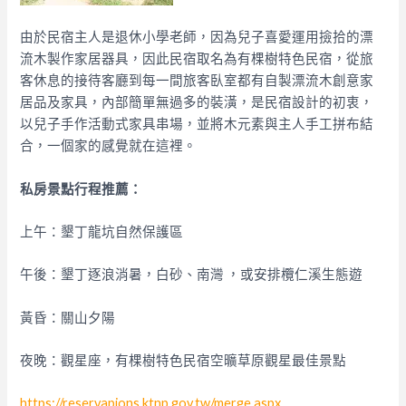
由於民宿主人是退休小學老師，因為兒子喜愛運用撿拾的漂
流木製作家居器具，因此民宿取名為有棵樹特色民宿，從旅
客休息的接待客廳到每一間旅客臥室都有自製漂流木創意家
居品及家具，內部簡單無過多的裝潢，是民宿設計的初衷，
以兒子手作活動式家具串場，並將木元素與主人手工拼布結
合，一個家的感覺就在這裡。
私房景點行程推薦：
上午：墾丁龍坑自然保護區
午後：墾丁逐浪消暑，白砂、南灣 ，或安排欖仁溪生態遊
黃昏：關山夕陽
夜晚：觀星座，有棵樹特色民宿空曠草原觀星最佳景點
https://reservapions.ktnp.gov.tw/merge.aspx