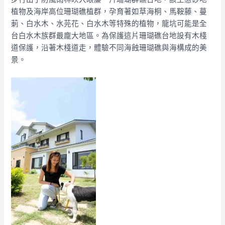
植物及海岸高位珊瑚礁植群，孕育著如草海桐、馬鞍藤、蔓
莿、白水木、水芫花、白水木等特殊的植物，龍坑可能是全
台白水木族群最龐大地區。為保護這片珊瑚礁台地設有木棧
道保護，沿著木棧道走，體驗不同海蝕珊瑚礁與海構成的美
景。