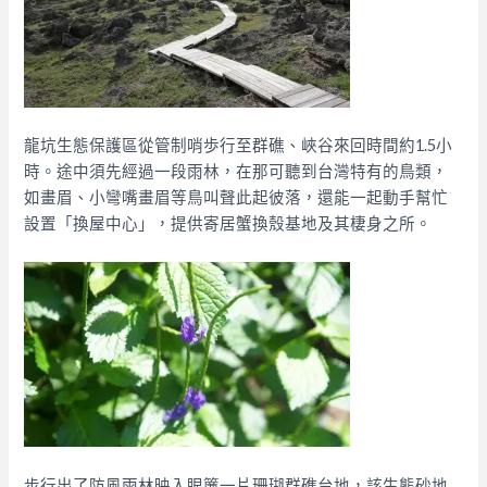
龍坑生態保護區從管制哨歩行至群礁、峽谷來回時間約1.5小
時。途中須先經過一段雨林，在那可聽到台灣特有的鳥類，
如畫眉、小彎嘴畫眉等鳥叫聲此起彼落，還能一起動手幫忙
設置「換屋中心」，提供寄居蟹換殼基地及其棲身之所。
步行出了防風雨林映入眼簾一片珊瑚群礁台地，該生態砂地