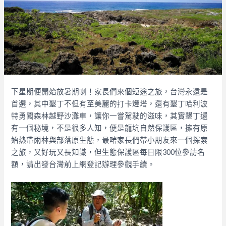
下星期便開始放暑期喇！家長們來個短途之旅，台灣永遠是
首選，其中墾丁不但有至美麗的打卡燈塔，還有墾丁哈利波
特勇闖森林越野沙灘車，讓你一嘗駕駛的滋味，其實墾丁還
有一個秘境，不是很多人知，便是龍坑自然保護區，擁有原
始熱帶雨林與部落原生態，最啱家長們帶小朋友來一個探索
之旅，又好玩又長知識，但生態保護區每日限300位參訪名
額，請出發台灣前上網登記辦理參觀手續。