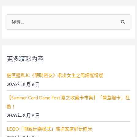
搜
尋
關
鍵
字
更多精彩內容
:
施匡翹與JC《限時密友》唱出女生之間細膩情感
2026 年 8 月 8 日
【Summer Card Game Fest 夏之收藏卡市集】「開盒爆卡」狂
熱！
2026 年 8 月 8 日
LEGO「開啟玩樂模式」締造家庭好玩時光