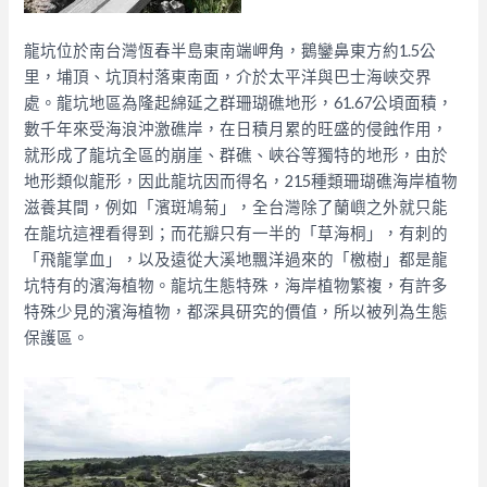
龍坑位於南台灣恆春半島東南端岬角，鵝鑾鼻東方約1.5公
里，埔頂、坑頂村落東南面，介於太平洋與巴士海峽交界
處。龍坑地區為隆起綿延之群珊瑚礁地形，61.67公頃面積，
數千年來受海浪沖激礁岸，在日積月累的旺盛的侵蝕作用，
就形成了龍坑全區的崩崖、群礁、峽谷等獨特的地形，由於
地形類似龍形，因此龍坑因而得名，215種類珊瑚礁海岸植物
滋養其間，例如「濱斑鳩菊」，全台灣除了蘭嶼之外就只能
在龍坑這裡看得到；而花瓣只有一半的「草海桐」，有刺的
「飛龍掌血」，以及遠從大溪地飄洋過來的「檄樹」都是龍
坑特有的濱海植物。龍坑生態特殊，海岸植物繁複，有許多
特殊少見的濱海植物，都深具研究的價值，所以被列為生態
保護區。