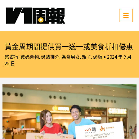
跳
至
主
Main
要
Men
內
容
黃金周期間提供買一送一或美食折扣優惠
悠遊行
,
數碼潮物
,
最熱推介
,
為食男女
,
親子
,
頭版
•
2024 年 9 月
25 日