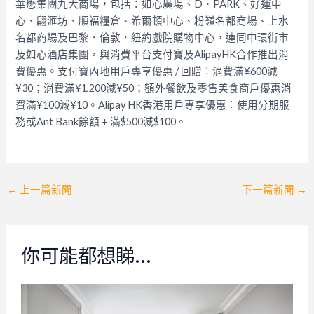
華懋集團九大商場，包括：如心廣場、D‧PARK、好運中
心、翩滙坊、順福糧倉、希爾頓中心、粉嶺名都商場、上水
名都商場及巴黎．倫敦．紐約戲院購物中心，連同中環街市
及如心酒店集團，與消費平台支付寶及AlipayHK合作推出消
費優惠。支付寶內地用戶專享優惠 / 回贈︰消費滿¥600減
¥30；消費滿¥1,200減¥50；額外餐飲及零售美食商戶優惠消
費滿¥100減¥10。Alipay HK香港用戶專享優惠︰使用分期服
務或Ant Bank餘額 + 滿$500減$100。
Post
←
上一篇新聞
下一篇新聞
→
navigation
你可能都想睇…