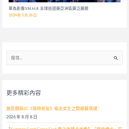
華為影像XMAGE 全球巡迴展亞洲區廣泛展開
2024 年 5 月 26 日
搜
尋
關
鍵
字
更多精彩內容
:
施匡翹與JC《限時密友》唱出女生之間細膩情感
2026 年 8 月 8 日