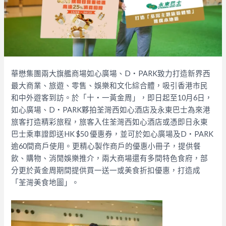
華懋集團兩大旗艦商場如心廣場、D‧PARK致力打造新界西
最大商業、旅遊、零售、娛樂和文化綜合體，吸引香港市民
和中外遊客到訪。於「十‧一黃金周」，即日起至10月6日，
如心廣場、D‧PARK夥拍荃灣西如心酒店及永東巴士為來港
旅客打造精彩旅程，旅客入住荃灣西如心酒店或憑即日永東
巴士乘車證即送HK $50 優惠券，並可於如心廣場及D‧PARK
逾60間商戶使用。更精心製作商戶的優惠小冊子，提供餐
飲、購物、消閒娛樂推介，兩大商場還有多間特色食府，部
分更於黃金周期間提供買一送一或美食折扣優惠，打造成
「荃灣美食地圖」。