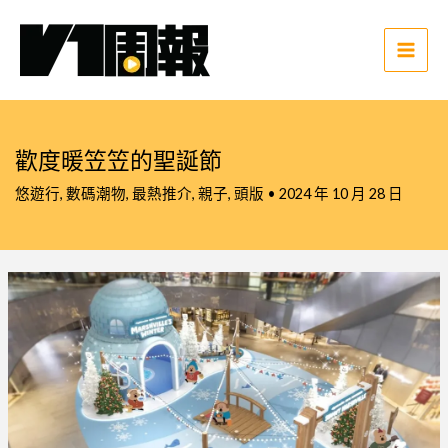
跳
至
主
Main
要
Men
內
容
歡度暖笠笠的聖誕節
悠遊行
,
數碼潮物
,
最熱推介
,
親子
,
頭版
•
2024 年 10 月 28 日