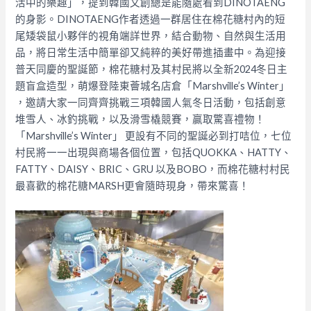
活中的樂趣」，提到韓國文創總是能隨處看到DINOTAENG
的身影。DINOTAENG作者透過一群居住在棉花糖村內的短
尾矮袋⿏⼩夥伴的視⻆端詳世界，結合動物、⾃然與⽣活⽤
品，將日常生活中簡單卻⼜純粹的美好帶進插畫中。為迎接
普天同慶的聖誕節，棉花糖村及其村民將以全新2024冬日主
題盲盒造型，萌爆登陸東薈城名店倉「Marshville’s Winter」
，邀請大家一同齊齊挑戰三項韓國人氣冬日活動，包括創意
堆雪人、冰釣挑戰，以及滑雪橇競賽，贏取驚喜禮物！
「Marshville’s Winter」 更設有不同的聖誕必到打咭位，七位
村民將一一出現與商場各個位置，包括QUOKKA、HATTY、
FATTY、DAISY、BRIC、GRU 以及BOBO，而棉花糖村村民
最喜歡的棉花糖MARSH更會隨時現身，帶來驚喜！