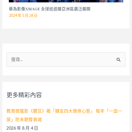
華為影像XMAGE 全球巡迴展亞洲區廣泛展開
2024 年 5 月 26 日
搜
尋
關
鍵
字
更多精彩內容
:
教育微電影《腰豆》揭「糖友四大僥倖心態」 每年「一血一
尿」防末期腎衰竭
2026 年 8 月 4 日