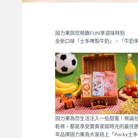
固力果與您萌趣FUN享滋味時刻
全新口味「士多啤梨牛奶」、「牛奶
固力果為您生活注入一些甜蜜！無論在
乾條，都是享受寶貴家庭時光的最佳
年品牌固力果為大家送上「Pocky士