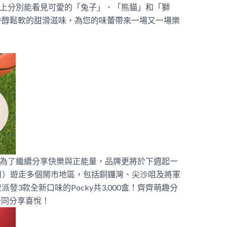
裝盒上分別能看見可愛的「兔子」、「熊貓」和「獅
香醇鬆軟的甜滑滋味，為您的味蕾帶來一場又一場樂
刻，為了繼續分享快樂與正能量，品牌更將於下週起一
17日）遊走多個鬧市地區，包括銅鑼灣、尖沙咀及將軍
3款全新口味的Pocky共3,000盒！齊齊萌趣分
，一同分享喜悅！