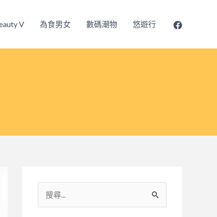
eauty V
為食男女
數碼潮物
悠遊行
搜
尋