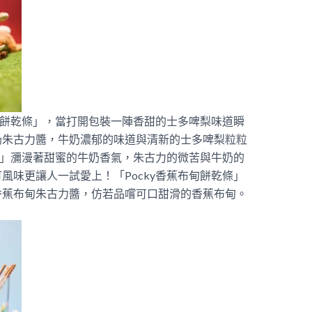
牛奶餅乾條」，當打開包裝一陣香甜的士多啤梨味道瞬
奶朱古力醬，牛奶濃郁的味道與清新的士多啤梨粒粒
乾條」瀰漫著甜蜜的牛奶香氣，朱古力的微苦與牛奶的
風味更讓人一試愛上！「Pocky香蕉布甸餅乾條」
香蕉布甸朱古力醬，仿若品嚐可口甜滑的香蕉布甸。