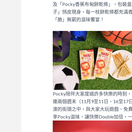
及「Pocky香蕉布甸餅乾條」，包
子」悄皮現身，每一枝餅乾條都充滿
「脆」無窮的滋味饗宴！
Pocky陪伴大家度過許多快樂的時
連兩個週末（11月9至11日、16至
澳的街頭之中，與大家大玩遊戲、免費派發
享Pocky滋味，讓快樂Double加倍