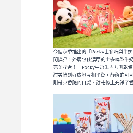
今個秋季推出的「Pocky士多啤梨
間撲鼻，外層包住濃厚的士多啤梨牛
完美配合！「Pocky牛奶朱古力餅
甜美恰到好處地互相平衡，馥馥的可可
則帶來香脆的口感，餅乾條上充滿了