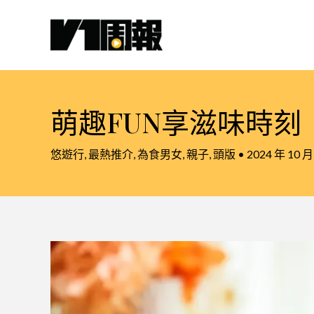
跳
至
主
要
內
容
萌趣FUN享滋味時刻
悠遊行
,
最熱推介
,
為食男女
,
親子
,
頭版
•
2024 年 10 月