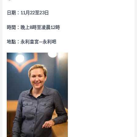
日期：
11
月
22
至
23
日
時間：晚上
8
時至凌晨
12
時
地點：永利皇宮
—
永利吧