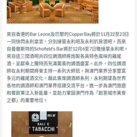
來自香港的Bar Leone及巴黎的CopperBay將於11月22至23日
一同快閃永利皇宮，分別接管永利吧及永利扒房酒吧，而來
自曼徹斯特的Schofield’s Bar將於12月6至7日晚接掌永利吧。
來自這三間酒吧共四位調酒師將炮製各具特色風味的雞尾
酒，呈獻奉上獨特而充滿驚喜的調酒盛宴。此外，四位調酒
師在永利期間將會主持一系列大師班，與澳門業界分享豐富
多元的雞尾酒文化。藉此客席調酒師系列，永利期望為世界
各地的調酒師和澳門業界搭建交流平台，進一步為澳門旅遊
和餐飲業注入新能量，並助力鞏固澳門作為「創意城市美食
之都」的重要地位。