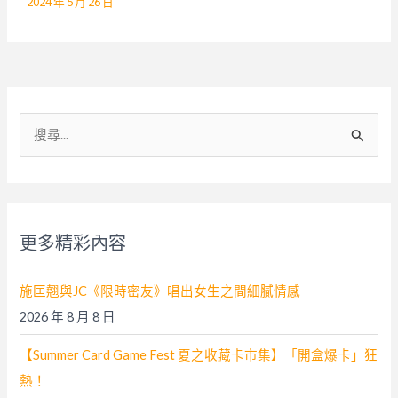
2024 年 5 月 26 日
搜
尋
關
鍵
字
更多精彩內容
:
施匡翹與JC《限時密友》唱出女生之間細膩情感
2026 年 8 月 8 日
【Summer Card Game Fest 夏之收藏卡市集】「開盒爆卡」狂
熱！