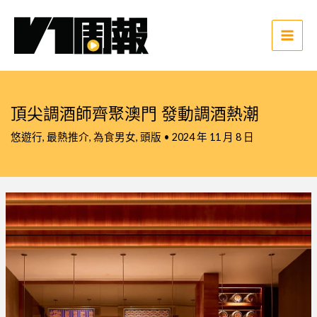
跳
至
主
Main
要
Men
內
容
頂尖調酒師齊聚澳門 發動調酒熱潮
悠遊行
,
最熱推介
,
為食男女
,
頭版
•
2024 年 11 月 8 日