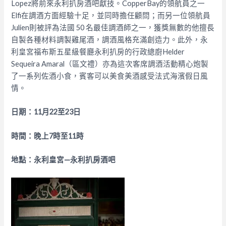
Lopez將前來永利扒房酒吧獻技。CopperBay的領航員之一
Elfi在調酒方面經驗十足，並同時擔任顧問；而另一位領航員
Julien則被評為法國 50 名最佳調酒師之一，獲獎無數的他擅長
自製各種材料調製雞尾酒，調酒風格充滿創造力。此外，永
利皇宮福布斯五星級餐廳永利扒房的行政總廚Helder
Sequeira Amaral（區文禮）亦為這次客席調酒活動精心炮製
了一系列佐酒小食，賓客可以美食美酒感受法式海濱假日風
情。
日期：
11
月
22
至
23
日
時間：晚上
7
時至
11
時
地點：永利皇宮
—
永利扒房酒吧