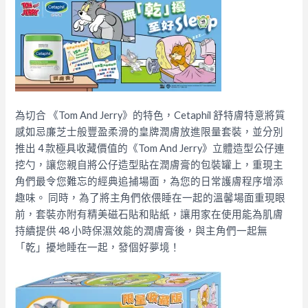
為切合 《Tom And Jerry》的特色，Cetaphil 舒特膚特意將質
感如忌廉芝士般豐盈柔滑的皇牌潤膚放進限量套裝，並分別
推出 4 款極具收藏價值的《Tom And Jerry》立體造型公仔連
挖勺，讓您親自將公仔造型貼在潤膚膏的包裝罐上，重現主
角們最令您難忘的經典追捕場面，為您的日常護膚程序增添
趣味。 同時，為了將主角們依偎睡在一起的溫馨場面重現眼
前，套裝亦附有精美磁石貼和貼紙，讓用家在使用能為肌膚
持續提供 48 小時保濕效能的潤膚膏後，與主角們一起無
「乾」擾地睡在一起，發個好夢境！