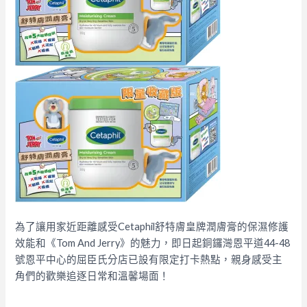
為了讓用家近距離感受Cetaphil舒特膚皇牌潤膚膏的保濕修護
效能和《Tom And Jerry》的魅力，即日起銅鑼灣恩平道44-48
號恩平中心的屈臣氏分店已設有限定打卡熱點，親身感受主
角們的歡樂追逐日常和溫馨場面！