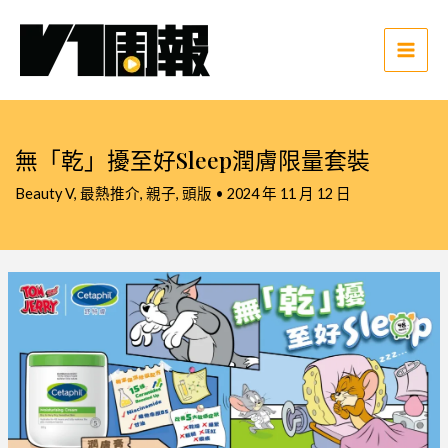
跳
至
主
Main
要
Men
內
容
無「乾」擾至好Sleep潤膚限量套裝
Beauty V
,
最熱推介
,
親子
,
頭版
•
2024 年 11 月 12 日