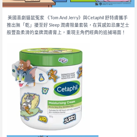
美國喜劇貓鼠冤家 《Tom And Jerry》與Cetaphil 舒特膚攜手
推出無「乾」擾至好 Sleep 潤膚限量套裝，在質感如忌廉芝士
般豐盈柔滑的皇牌潤膚膏上，重現主角們經典的追捕場面！