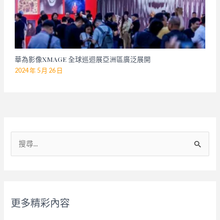
華為影像XMAGE 全球巡迴展亞洲區廣泛展開
2024 年 5 月 26 日
搜
尋
關
鍵
字
更多精彩內容
: