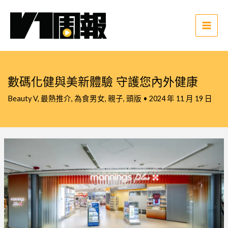
跳
至
主
Main
要
Men
內
容
數碼化健與美新體驗 守護您內外健康
Beauty V
,
最熱推介
,
為食男女
,
親子
,
頭版
•
2024 年 11 月 19 日