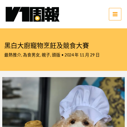
跳
至
主
Main
要
Men
內
容
黑白大廚寵物烹飪及競食大賽
最熱推介
,
為食男女
,
親子
,
頭版
•
2024 年 11 月 29 日