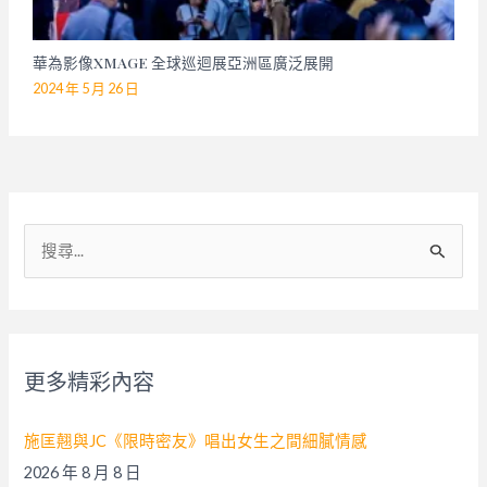
華為影像XMAGE 全球巡迴展亞洲區廣泛展開
2024 年 5 月 26 日
搜
尋
關
鍵
字
更多精彩內容
:
施匡翹與JC《限時密友》唱出女生之間細膩情感
2026 年 8 月 8 日