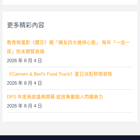
關
鍵
字
更多精彩內容
:
教育微電影《腰豆》揭「糖友四大僥倖心態」 每年「一血一
尿」防末期腎衰竭
2026 年 8 月 4 日
《Camem & Bert’s Food Truck》夏日派對熱情登陸
2026 年 8 月 4 日
DFS 年度美妝盛典開幕 綻放專屬個人閃耀美力
2026 年 8 月 4 日