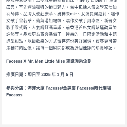
品牌特意邀請了眾多城星級嘉賓出席「Merry & Glam」聖誕
盛典，率先體驗獨特的節日魅力，當中包括人氣玄學家七仙
羽師傅、品牌大使莊康華、男神朱mic、女演員何嘉莉、唱作
女歌手曾若華、仙氣港姐楊帆、唱作女歌手周卓盈、新晉女
歌手梁式昕、人氣網紅馮重謙、前香港首席女網球運動員陳
詠悠等。
品牌更為賓客準備了一連串的一日限定活動和主題
造型甜點，以最歡樂的方式留存這份美好回憶，賓客更可帶
走獨特的回憶，讓每一個瞬間都成為這個佳節的珍貴印記。
Facesss X Mr. Men Little Miss 聖誕聯乘企劃
推廣日期：即日至 2025 年 1 月 5 日
參與分店：海運大廈 Facesss/金鐘廊 Facesss/時代廣場
Facesss