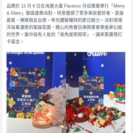
品牌於 12 月 6 日在海運大廈 Facesss 分店隆重舉行「Merry
& Glam」聖誕盛典派對，特意邀請了眾多美妝愛好者、星級
嘉賓、傳媒朋友出席，率先體驗獨特的節日魅力。派對現場
洋溢着濃厚的聖誕氛圍，精心的佈置彷彿將賓客帶進夢幻般
的世界。當中設有人氣的「高角度照相亭」，讓來賓盡情打
卡留念。