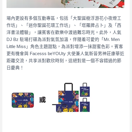
場內更設有多個互動專區，包括「大聖誕樹浮游花小夜燈工
作坊」、「迷你聖誕花環工作坊」、「塔羅牌占卜」及「西
洋書法體驗」，讓賓客在歡樂中渡過難忘時光。此外，人氣
DJ Bz 駐場打碟為派對氣氛加溫，伴隨着可愛的「Mr. Men
Little Miss」角色主題甜點，為派對增添一抹甜蜜色彩。賓客
更有機會與 Facesss beYOUty 大使兼人氣新晉男神莊康華近
距離交流，共享派對歡欣時刻，這絕對是一個不容錯過的節
日慶典！