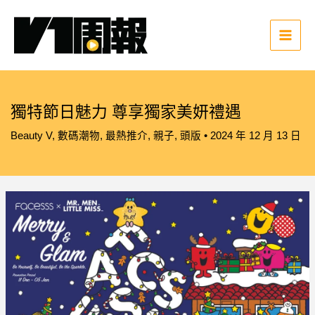
跳
至
主
Main
要
Men
內
容
獨特節日魅力 尊享獨家美妍禮遇
Beauty V
,
數碼潮物
,
最熱推介
,
親子
,
頭版
•
2024 年 12 月 13 日