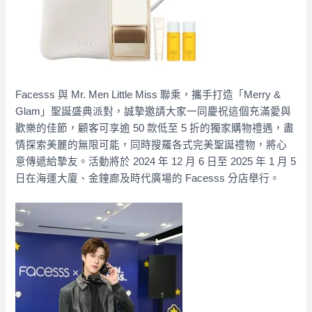
Facesss 與 Mr. Men Little Miss 聯乘，攜手打造「Merry &
Glam」聖誕盛典派對，誠摯邀請大家一同慶祝這個充滿愛與
歡樂的佳節，顧客可享逾 50 款低至 5 折的獨家購物禮遇，盡
情探索美麗的無限可能，同時搜羅各式完美聖誕禮物，將心
意傳遞給摯友。活動將於 2024 年 12 月 6 日至 2025 年 1 月 5
日在海運大廈、金鐘廊及時代廣場的 Facesss 分店舉行。