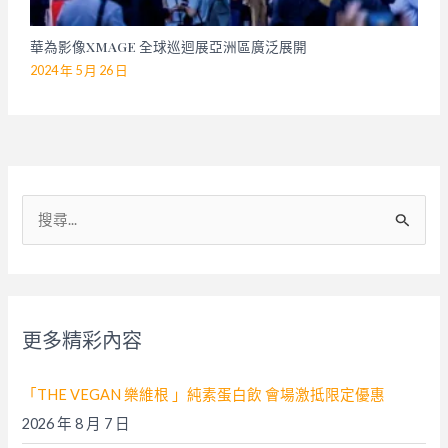
華為影像XMAGE 全球巡迴展亞洲區廣泛展開
2024 年 5 月 26 日
搜
尋
關
鍵
字
更多精彩內容
:
「THE VEGAN 樂維根 」純素蛋白飲 會場激抵限定優惠
2026 年 8 月 7 日