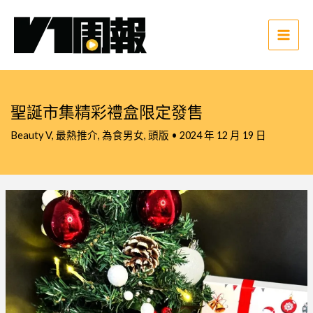
跳
至
主
Main
要
Men
內
容
聖誕市集精彩禮盒限定發售
Beauty V
,
最熱推介
,
為食男女
,
頭版
•
2024 年 12 月 19 日