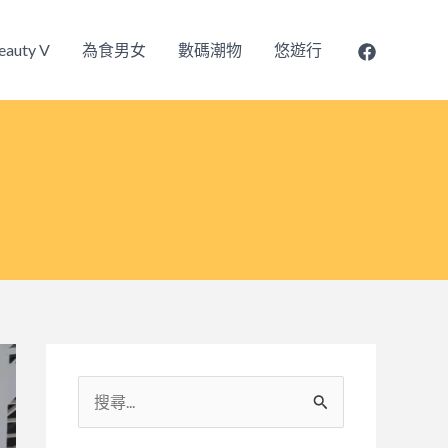
eauty V
為食男女
數碼潮物
悠遊行
搜
尋