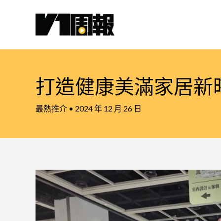
跳
至
主
要
內
容
打造健康美滿家居新
最熱推介
•
2024 年 12 月 26 日