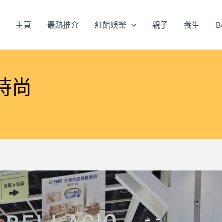
主頁
最熱推介
紅館娛樂
親子
養生
B
時尚