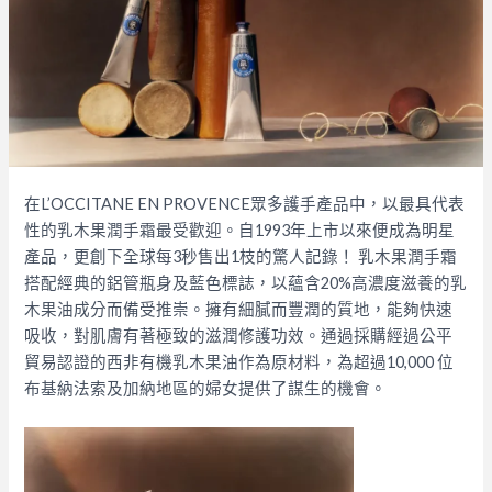
在L’OCCITANE EN PROVENCE眾多護手產品中，以最具代表
性的乳木果潤手霜最受歡迎。自1993年上市以來便成為明星
產品，更創下全球每3秒售出1枝的驚人記錄！ 乳木果潤手霜
搭配經典的鋁管瓶身及藍色標誌，以蘊含20%高濃度滋養的乳
木果油成分而備受推崇。擁有細膩而豐潤的質地，能夠快速
吸收，對肌膚有著極致的滋潤修護功效。通過採購經過公平
貿易認證的西非有機乳木果油作為原材料，為超過10,000 位
布基納法索及加納地區的婦女提供了謀生的機會。