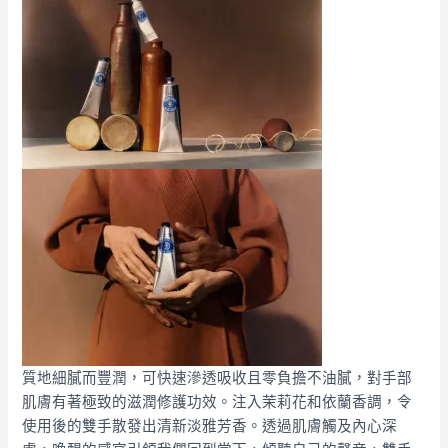
質地細膩而豐潤，可快速滲透吸收且零負擔不油膩，對手部
肌膚有著極致的滋潤修護功效。注入茉莉花和依蘭香調，令
使用後的雙手散發出清新淡雅芳香。透過肌膚觸及內心深