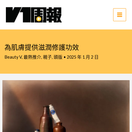
跳
至
主
Main
要
Men
內
容
為肌膚提供滋潤修護功效
Beauty V
,
最熱推介
,
親子
,
頭版
•
2025 年 1 月 2 日