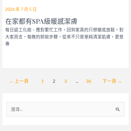
2026 年 7 月 5 日
在家都有SPA級暖感潔膚
每日返工化妝、應對繁忙工作，回到家真的只想徹底放鬆。對
大家而言，每晚的卸妝步驟，從來不只是單純清潔肌膚，更是
專
文
←
上一頁
1
2
3
...
36
下一頁
→
章
分
頁
搜
尋
關