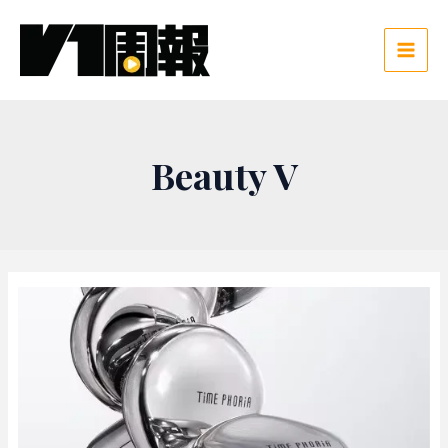
跳
至
主
Main
要
Men
內
容
Beauty V