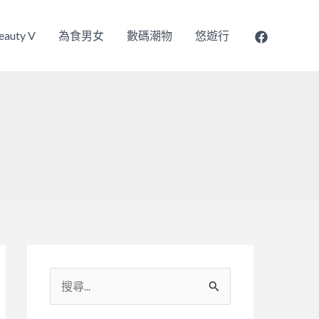
eauty V
為食男女
數碼潮物
悠遊行
搜
尋