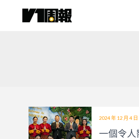
跳
至
主
要
內
容
2024 年 12 月 4 日
一個令人