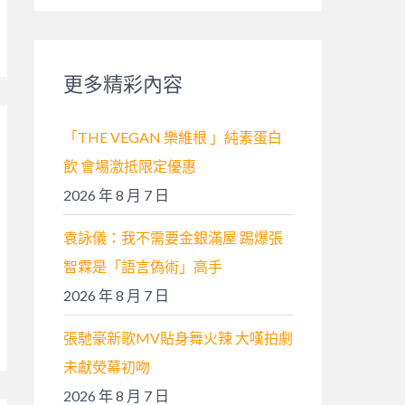
關
鍵
字
更多精彩內容
:
「THE VEGAN 樂維根 」純素蛋白
飲 會場激抵限定優惠
2026 年 8 月 7 日
袁詠儀：我不需要金銀滿屋 踢爆張
智霖是「語言偽術」高手
2026 年 8 月 7 日
張馳豪新歌MV貼身舞火辣 大嘆拍劇
未獻熒幕初吻
2026 年 8 月 7 日