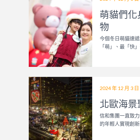
萌貓們化
物
今個冬日萌貓速遞兵
「萌」、最「快」
2024 年 12 月 3 日
北歐海景
信和集團一直致力
的年輕人實現創新