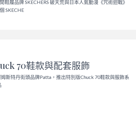
鞋履品牌 SKECHERS 破天荒與日本人氣動漫《咒術迴戰》
 SKECHE
uck 70鞋款與配套服飾
阿姆斯特丹街頭品牌Patta，推出特別版Chuck 70鞋款與服飾系
品