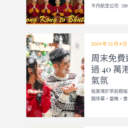
不丹航空公司（Bhutan 
2024 年 12 月 4 日
周末免費遊
過 40 
氣氛
愉景灣於早前假愉
開序幕。當晚，香