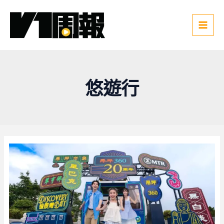
跳
至
主
Main
要
Men
內
容
悠遊行