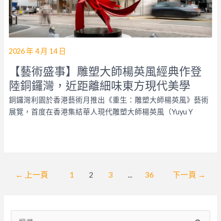
2026 年 4 月 14 日
【藝術盛事】雕塑大師楊英風經典作登
陸銅鑼灣，近距離細味東方現代美學
銅鑼灣利園於香港藝術月推出《重生：雕塑大師楊英風》藝術
展覽，首度在香港集結華人現代雕塑大師楊英風（Yuyu Y
文
←
上一頁
1
2
3
...
36
下一頁
→
章
分
頁
搜