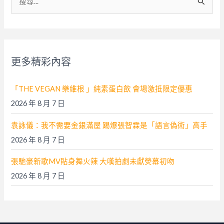
尋
關
鍵
字
更多精彩內容
:
「THE VEGAN 樂維根 」純素蛋白飲 會場激抵限定優惠
2026 年 8 月 7 日
袁詠儀：我不需要金銀滿屋 踢爆張智霖是「語言偽術」高手
2026 年 8 月 7 日
張馳豪新歌MV貼身舞火辣 大嘆拍劇未獻熒幕初吻
2026 年 8 月 7 日