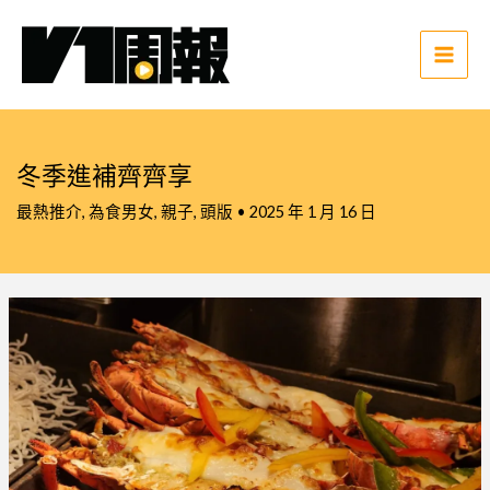
跳
至
主
Main
要
Men
內
容
冬季進補齊齊享
最熱推介
,
為食男女
,
親子
,
頭版
•
2025 年 1 月 16 日