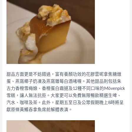
甜品方面更是不妨錯過，富有養顏功效的花膠雲呢拿焦糖燉
蛋、燕窩椰子奶凍及燕窩雜莓白酒啫喱。其他甜品則包括朱
古力香橙雪梅娘、香橙蛋白霜撻及12種不同口味的Mövenpick
雪糕，讓人無法抗拒。大家更可以免費無限暢飲精選生啤、
汽水、咖啡及茶。此外，星期五至日及公眾假期晚上8時將呈
獻原條黃鰭吞拿魚席前解體表演。