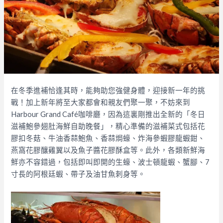
在冬季進補恰逢其時，能夠助您強健身體，迎接新一年的挑
戰！加上新年將至大家都會和親友們聚一聚，不妨來到
Harbour Grand Café咖啡廳，因為這裏剛推出全新的「冬日
滋補鮑參翅肚海鮮自助晚餐」，精心準備的滋補菜式包括花
膠扣冬菇、牛油香蒜鮑魚、香蒜焗蠔、炸海參蝦膠龍蝦鉗、
燕窩花膠釀雞翼以及魚子醬花膠酥盒等。此外，各類新鮮海
鮮亦不容錯過，包括即叫即開的生蠔、波士頓龍蝦、蟹腳、7
寸長的阿根廷蝦、帶子及油甘魚刺身等。