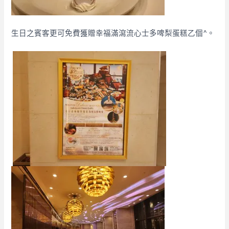
生日之賓客更可免費獲贈幸福滿瀉流心士多啤梨蛋糕乙個^。