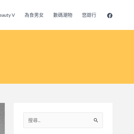
eauty V
為食男女
數碼潮物
悠遊行
搜
尋