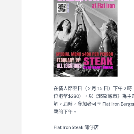
在情人節翌日（ 2 月 15 日）下午 2 時，
位港幣$280），以《慾望城市》
為主
解。屆時，
參加者可享 Flat Iron
聲的下午。
Flat Iron Steak 灣仔店