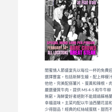
閨蜜情人節盛宴先以每位一杯的免費
選擇豐富，包括新鮮生蠔，
配上檸檬
他他，
完美配搭薯片、蛋黃和辣根，肉香味
嚴選優質牛肉，提供 MS 4-5 和
無窮。海
鮮愛好者絕對不能錯過蘇格
幸福滋味。
主菜均配以牛油西蘭花苗
少得甜品！經典的紅絲絨蛋糕，甜而