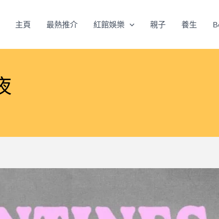
主頁
最熱推介
紅館娛樂
親子
養生
B
夜