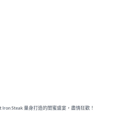
t Iron Steak 量身打造的閨蜜盛宴，盡情狂歡！