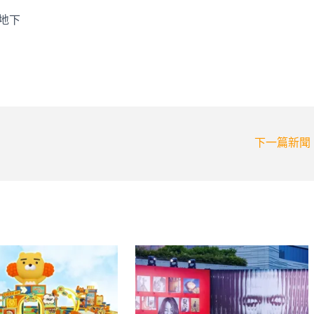
閣地下
下一篇新聞