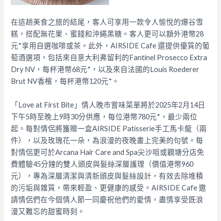
在這趟美食之旅的結尾，客人可享用一款令人愉悅的爆谷雪
糕，搭配無花果、蜜餞和沖繩黑糖。客人更可以額外港幣28
元*享用自選咖啡或茶。此外，AIRSIDE Cafe 還提供優質的葡
萄酒選項，包括來自意大利弗留利的Fantinel Prosecco Extra
Dry NV，每杯港幣68元*，以及來自法國的Louis Roederer
Brut NV香檳，每杯港幣120元*。
「Love at First Bite」情人晚市嘗味菜單將於2025年2月14日
下午5時至晚上9時30分供應，每位港幣780元*，最少兩位
起。每對情侶將獲贈一盒AIRSIDE Patisserie手工馬卡龍（兩
件），以及玫瑰花一朵，為浪漫的夜晚畫上完美的句號。每
對情侶更可於Arcana Hair Care and Spa尖沙咀或觀塘分店免
費體驗45分鐘的雙人頭皮與髮絲深層護理（價值港幣960
元），專為深層清潔與清新頭皮與髮絲設計，有效去除堆積
的污垢與雜質，帶來輕盈、更健康的感受。
AIRSIDE Cafe 邀
請情侶們在今個情人節一同慶祝他們的愛情，盡情享受既浪
漫又難忘的甜蜜時刻。