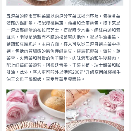
五道菜的晚市嘗味菜單以兩道分享菜式揭開序幕，包括奢華
濃郁的鵝肝醬，搭配櫻桃果凍、蘋果和全麥麵包。接下來是
一道濃郁絲滑的布拉塔芝士，搭配時令水果、醃紅菜頭和紫
蘇葉，隨後是清新而不膩的松葉蟹肉他他，配以牛油果醬、
蕃茄和豆腐脆片。主菜方面，客人可以從三道自選主菜中挑
選，包括肉質細嫩的鱈魚伴綠扁豆、羅馬花椰菜、葡萄、菠
菜蓉、火箭菜和矜貴的魚子醬汁、肉味濃郁的和牛後腰肉，
配上紅莓紅菜頭蓉、阿根廷青醬、干漬甘筍、瑞士甜菜和咖
啡油。此外，客人更可額外以港幣200元*升級享用鹹檸檬牛
油三文魚子燒龍蝦，享受昇華用餐體驗。