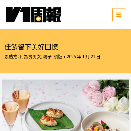
跳
至
主
Main
要
Men
內
容
佳餚留下美好回憶
最熱推介
,
為食男女
,
親子
,
頭版
•
2025 年 1 月 21 日