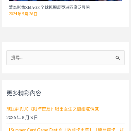
華為影像XMAGE 全球巡迴展亞洲區廣泛展開
2024 年 5 月 26 日
搜
尋
關
鍵
字
更多精彩內容
:
施匡翹與JC《限時密友》唱出女生之間細膩情感
2026 年 8 月 8 日
【Summer Card Game Fest 夏之收藏卡市集】「開盒爆卡」狂