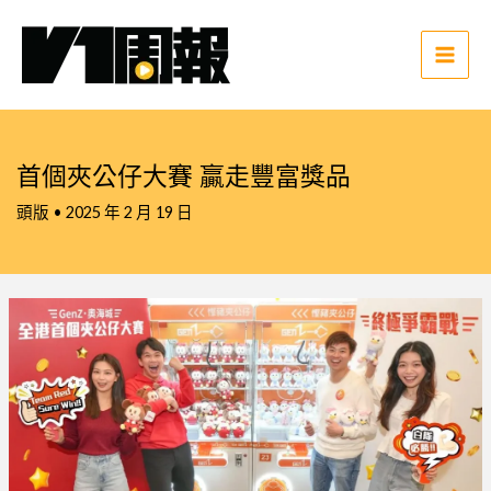
跳
至
主
Main
要
Men
內
容
首個夾公仔大賽 贏走豐富獎品
頭版
•
2025 年 2 月 19 日