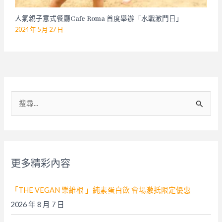
人氣親子意式餐廳Cafe Roma 首度舉辦「水戰激鬥日」
2024 年 5 月 27 日
搜
尋
關
鍵
字
更多精彩內容
:
「THE VEGAN 樂維根 」純素蛋白飲 會場激抵限定優惠
2026 年 8 月 7 日