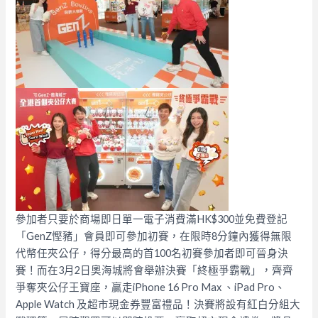
參加者只要於商場即日單一電子消費滿HK$300並免費登記
「GenZ慳豬」會員即可參加初賽，在限時8分鐘內獲得無限
代幣任夾公仔，得分最高的首100名初賽參加者即可晉身決
賽！而在3月2日奧海城將會舉辦決賽「終極爭霸戰」，齊齊
爭奪夾公仔王寶座，贏走iPhone 16 Pro Max 、iPad Pro、
Apple Watch 及超市現金券豐富禮品！決賽將設有紅白分組大