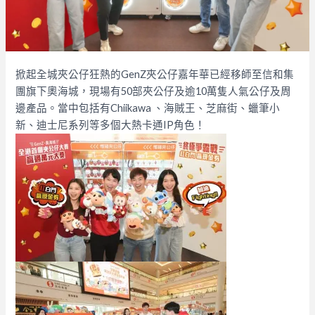
掀起全城夾公仔狂熱的GenZ夾公仔嘉年華已經移師至信和集
團旗下奧海城，現場有50部夾公仔及逾10萬隻人氣公仔及周
邊產品。當中包括有Chiikawa 、海賊王、芝麻街、蠟筆小
新、迪士尼系列等多個大熱卡通IP角色！