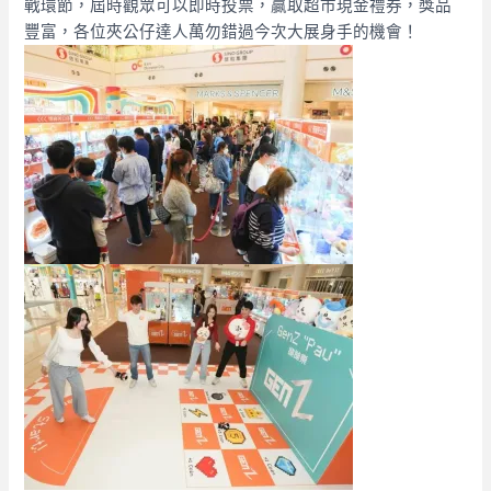
戰環節，屆時觀眾可以即時投票，贏取超市現金禮券，獎品
豐富，各位夾公仔達人萬勿錯過今次大展身手的機會！