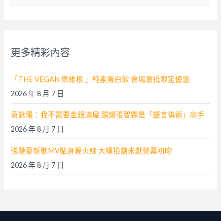
尋
關
鍵
字
更多精彩內容
:
「THE VEGAN 樂維根 」純素蛋白飲 會場激抵限定優惠
2026 年 8 月 7 日
袁詠儀：我不需要金銀滿屋 踢爆張智霖是「語言偽術」高手
2026 年 8 月 7 日
張馳豪新歌MV貼身舞火辣 大嘆拍劇未獻熒幕初吻
2026 年 8 月 7 日