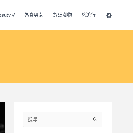
eauty V
為食男女
數碼潮物
悠遊行
搜
尋