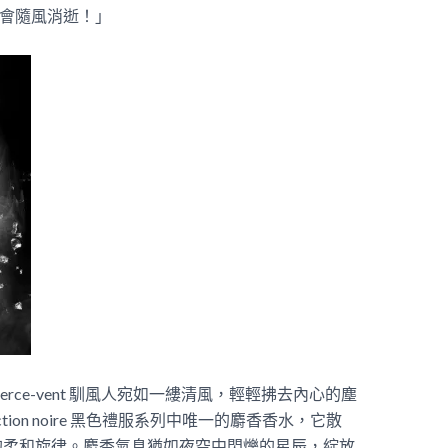
會隨風消逝！」
erce-vent 馴風人宛如一縷清風，輕輕拂去內心的塵
tion noire 黑色禮服系列中唯一的麝香香水，它散
的柔和旋律。麝香氣息猶如夜空中閃爍的星辰，綻放