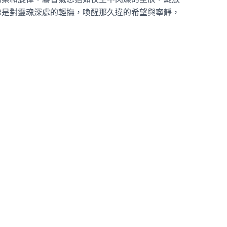
彿是對靈魂深處的輕撫，喚醒那久違的希望與寧靜，