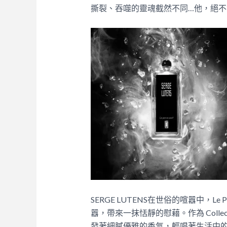
撕裂、吞噬的靈魂截然不同…他，絕不
SERGE LUTENS
在世俗的喧囂中，Le P
囂，帶來一抹恬靜的慰藉。作為 Collec
發著細膩優雅的香氣，輕唱著生活中