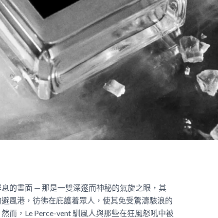
息的畫面 — 那是一雙深邃而神秘的氣旋之眼，其
的避風港，彷彿在庇護着眾人，使其免受驚濤駭浪的
Le Perce-vent 馴風人與那些在狂風怒吼中被