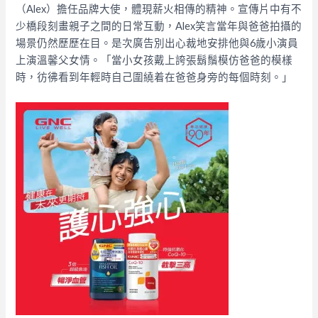
（Alex）擔任品牌大使，體現薪火相傳的精神。宣傳片中有不
少橋段刻畫親子之間的日常互動，Alex笑言當年與爸爸拍攝的
場景仍然歷歷在目。是次廣告別出心裁地安排他與6歲小演員
上演溫馨父女情。「當小女孩戴上誇張鬍鬚模仿爸爸的模樣
時，彷彿看到年輕時自己圍繞着在爸爸身旁的每個時刻。」