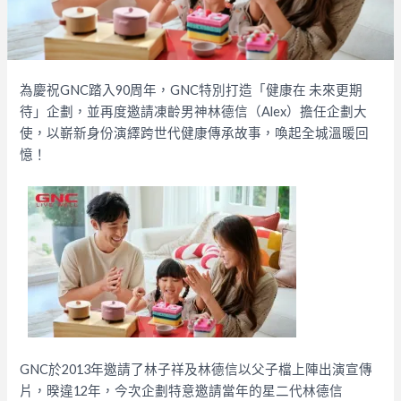
為慶祝GNC踏入90周年，GNC特別打造「健康在 未來更期
待」企劃，並再度邀請凍齡男神林德信（Alex）擔任企劃大
使，以嶄新身份演繹跨世代健康傳承故事，喚起全城溫暖回
憶！
GNC於2013年邀請了林子祥及林德信以父子檔上陣出演宣傳
片，暌違12年，今次企劃特意邀請當年的星二代林德信