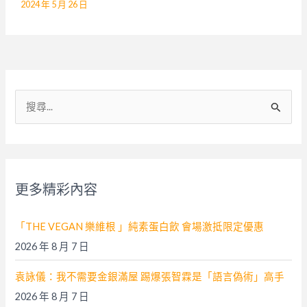
2024 年 5 月 26 日
搜
尋
關
鍵
字
更多精彩內容
:
「THE VEGAN 樂維根 」純素蛋白飲 會場激抵限定優惠
2026 年 8 月 7 日
袁詠儀：我不需要金銀滿屋 踢爆張智霖是「語言偽術」高手
2026 年 8 月 7 日