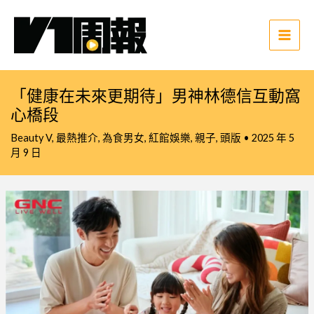
跳
至
主
Main
要
Men
內
「健康在未來更期待」男神林德信互動窩
容
心橋段
Beauty V
,
最熱推介
,
為食男女
,
紅館娛樂
,
親子
,
頭版
•
2025 年 5
月 9 日