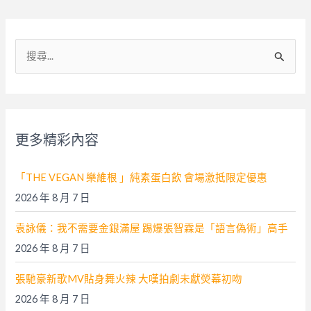
搜
尋
關
鍵
字
更多精彩內容
:
「THE VEGAN 樂維根 」純素蛋白飲 會場激抵限定優惠
2026 年 8 月 7 日
袁詠儀：我不需要金銀滿屋 踢爆張智霖是「語言偽術」高手
2026 年 8 月 7 日
張馳豪新歌MV貼身舞火辣 大嘆拍劇未獻熒幕初吻
2026 年 8 月 7 日