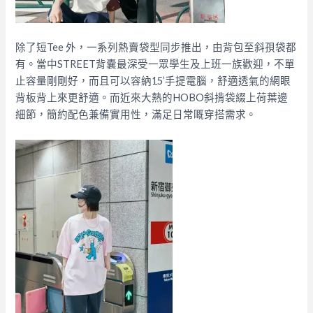
除了短Tee 外，一系列熱賣袋型同步推出，由背包至斜孭袋都
有。當中STREET背囊最深受一眾學生及上班一族歡迎，不單
止容量剛剛好，而且可以容納15’手提電腦，舒適透氣的網眼
背板背上來更舒適。而近來大熱的HOBO斜揹袋綴上荷葉邊
細節，簡約配色兼備實用性，滿足日常嘅穿搭需求。