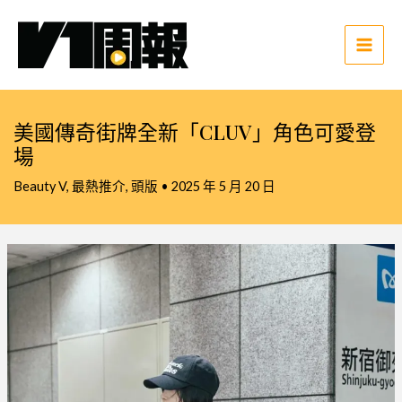
跳
至
主
Main
要
Men
內
容
美國傳奇街牌全新「CLUV」角色可愛登
場
Beauty V
,
最熱推介
,
頭版
•
2025 年 5 月 20 日