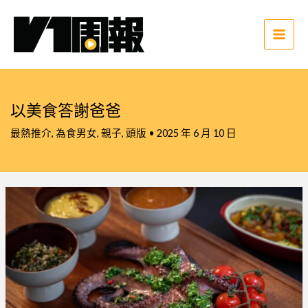
跳
至
主
Main
要
Men
內
容
以美食答謝爸爸
最熱推介
,
為食男女
,
親子
,
頭版
•
2025 年 6 月 10 日