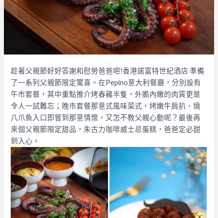
趁著父親節好好答謝和慰勞爸爸吧!香港諾富特世紀酒店 準備
了一系列父親節限定驚喜。在Pepino意大利餐廳，分別設有
午市套餐，其中重點推介烤春雞半隻，外脆內嫩的肉質更是
令人一試難忘；晚市套餐那意式風味菜式，烤嫩牛肩扒、燒
八爪魚入口即嘗到那意情懷，又怎不教父親心動呢？最後再
來個父親節限定甜品，朱古力咖啡威士忌蛋糕，爸爸定必甜
到入心。