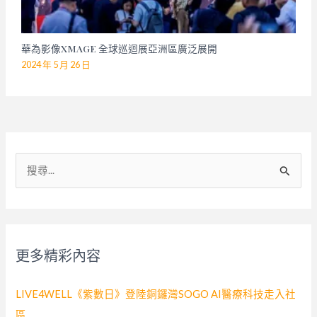
華為影像XMAGE 全球巡迴展亞洲區廣泛展開
2024 年 5 月 26 日
搜
尋
關
鍵
字
更多精彩內容
:
LIVE4WELL《紫數日》登陸銅鑼灣SOGO AI醫療科技走入社
區