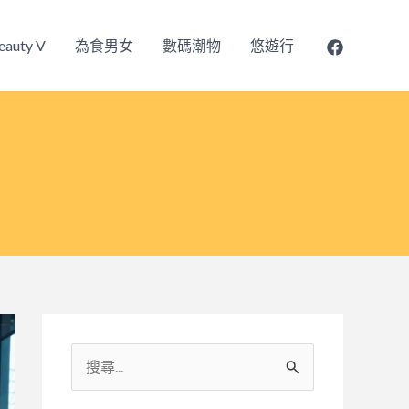
eauty V
為食男女
數碼潮物
悠遊行
搜
尋