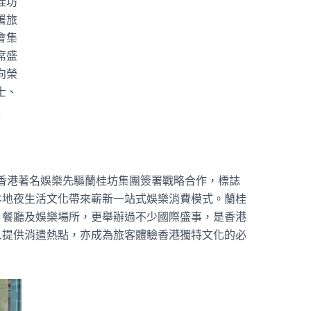
桂坊
署旅
會集
席盛
向榮
士、
生
」與香港著名娛樂先驅蘭桂坊集團簽署戰略合作，標誌
本地夜生活文化帶來嶄新一站式娛樂消費模式。
蘭桂
、餐廳及娛樂場所，更舉辦過不少國際盛事，是香港
人提供消遣熱點，亦成為旅客體驗香港獨特文化的必