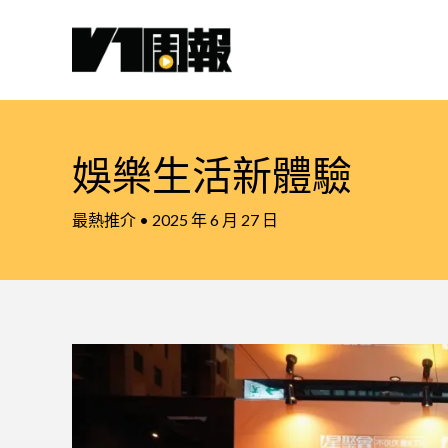
跳
至
主
要
內
容
娛樂生活新體驗
最熱推介
•
2025 年 6 月 27 日