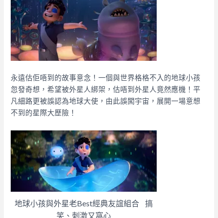
永遠估佢唔到的故事意念！一個與世界格格不入的地球小孩
忽發奇想，希望被外星人綁架，估唔到外星人竟然應機！平
凡細路更被誤認為地球大使，由此誤闖宇宙，展開一場意想
不到的星際大歷險！
地球小孩與外星老Best經典友誼組合 搞
笑、刺激又窩心