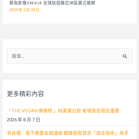
華為影像XMAGE 全球巡迴展亞洲區廣泛展開
2024 年 5 月 26 日
搜
尋
關
鍵
字
更多精彩內容
:
「THE VEGAN 樂維根 」純素蛋白飲 會場激抵限定優惠
2026 年 8 月 7 日
袁詠儀：我不需要金銀滿屋 踢爆張智霖是「語言偽術」高手