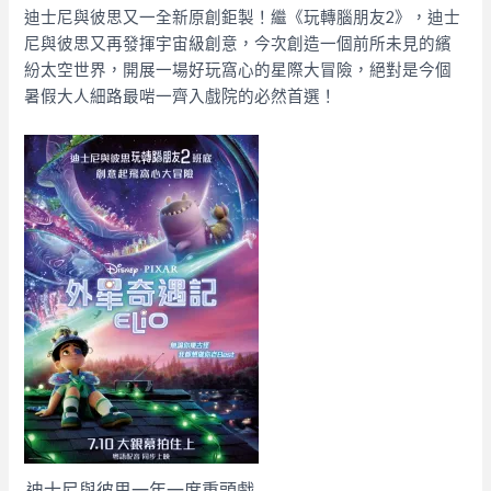
迪士尼與彼思又一全新原創鉅製！繼《玩轉腦朋友2》，迪士
尼與彼思又再發揮宇宙級創意，今次創造一個前所未見的繽
紛太空世界，開展一場好玩窩心的星際大冒險，絕對是今個
暑假大人細路最啱一齊入戲院的必然首選！
迪士尼與彼思一年一度重頭戲