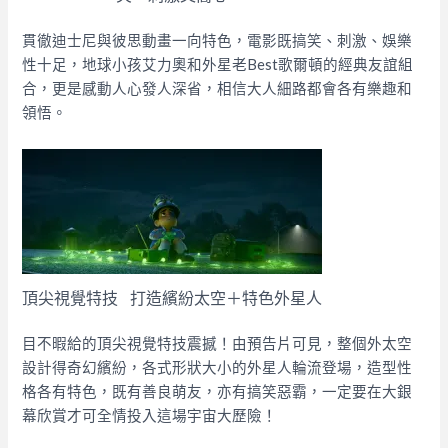
貫徹迪士尼與彼思動畫一向特色，電影既搞笑、刺激、娛樂
性十足，地球小孩艾力奧和外星老Best歌爾頓的經典友誼組
合，更是感動人心發人深省，相信大人細路都會各有樂趣和
領悟。
頂尖視覺特技 打造繽紛太空＋特色外星人
目不暇給的頂尖視覺特技震撼！由預告片可見，整個外太空
設計得奇幻繽紛，各式形狀大小的外星人輪流登場，造型性
格各有特色，既有善良萌友，亦有搞笑惡霸，一定要在大銀
幕欣賞才可全情投入這場宇宙大歷險！