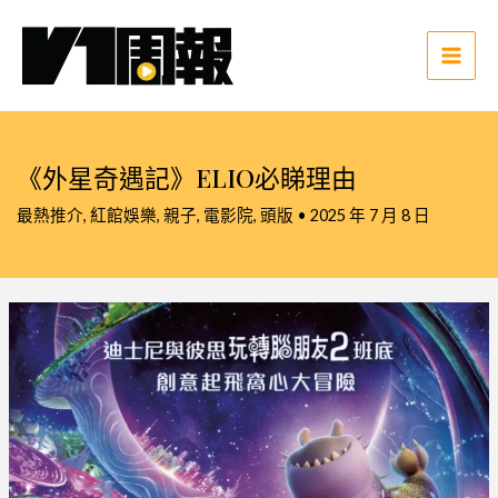
跳
至
主
Main
要
Men
內
容
《外星奇遇記》ELIO必睇理由
最熱推介
,
紅館娛樂
,
親子
,
電影院
,
頭版
•
2025 年 7 月 8 日